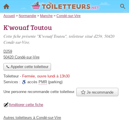
Accueil
>
Normandie
>
Manche
>
Condé-sur-Vire
K'wouaf Toutou
Cette fiche présente "K'wouaf Toutou", toiletteur situé
d259
, 50420
Condé-sur-Vire.
D259
50420 Condé-sur-Vire
📞 Appeler cette toiletteur
Toiletteur
-
Fermée, ouvre lundi à 13h30
Services :
accès
PMR
(parking)
Une personne
recommande
cette toiletteur.
Je recommande
Améliorer cette fiche
Autres toiletteurs à Condé-sur-Vire