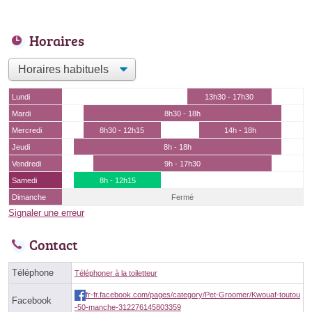
Horaires
Lundi
13h30 - 17h30
Mardi
8h30 - 18h
Mercredi
8h30 - 12h15
14h - 18h
Jeudi
8h - 18h
Vendredi
9h - 17h30
Samedi
8h - 12h15
Dimanche
Fermé
Signaler une erreur
Contact
Téléphone
Téléphoner à la toiletteur
fr-fr.facebook.com/pages/category/Pet-Groomer/Kwouaf-toutou
Facebook
-50-manche-312276145803359