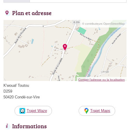
Plan et adresse
© contributeurs OpenStreetMap
Corriger l’adresse ou la localisation
K'wouaf Toutou
D259
50420 Condé-sur-Vire
Trajet Waze
Trajet Maps
Informations