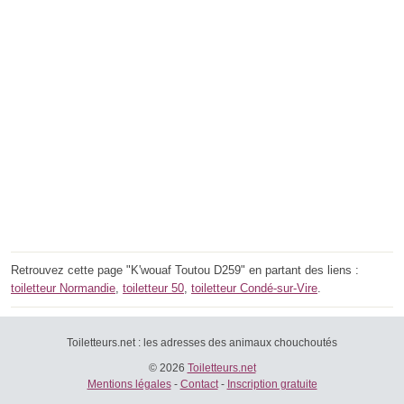
Retrouvez cette page "K'wouaf Toutou D259" en partant des liens :
toiletteur Normandie
,
toiletteur 50
,
toiletteur Condé-sur-Vire
.
Toiletteurs.net : les adresses des animaux chouchoutés
© 2026
Toiletteurs.net
Mentions légales
-
Contact
-
Inscription gratuite