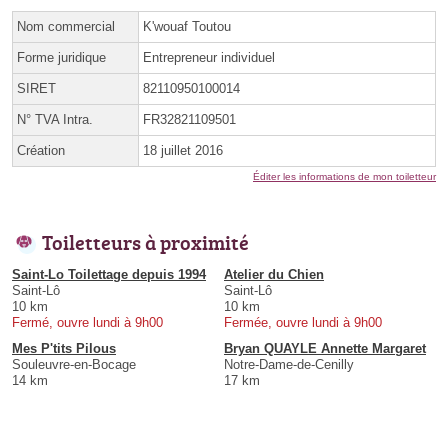
Nom commercial
K'wouaf Toutou
Forme juridique
Entrepreneur individuel
SIRET
82110950100014
N° TVA Intra.
FR32821109501
Création
18 juillet 2016
Éditer les informations de mon toiletteur
Toiletteurs à proximité
Saint-Lo Toilettage depuis 1994
Atelier du Chien
Saint-Lô
Saint-Lô
10 km
10 km
Fermé, ouvre lundi à 9h00
Fermée, ouvre lundi à 9h00
Mes P'tits Pilous
Bryan QUAYLE Annette Margaret
Souleuvre-en-Bocage
Notre-Dame-de-Cenilly
14 km
17 km