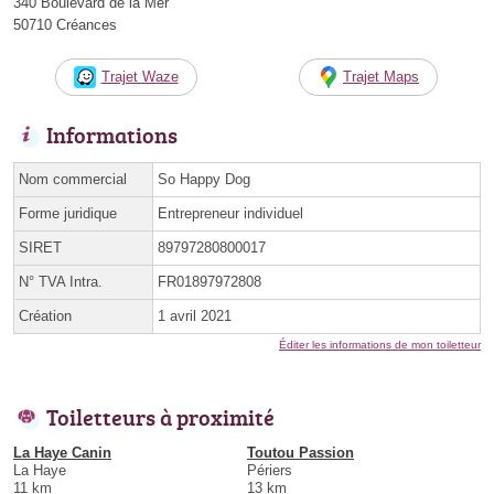
340 Boulevard de la Mer
50710 Créances
Trajet Waze
Trajet Maps
Informations
Nom commercial
So Happy Dog
Forme juridique
Entrepreneur individuel
SIRET
89797280800017
N° TVA Intra.
FR01897972808
Création
1 avril 2021
Éditer les informations de mon toiletteur
Toiletteurs à proximité
La Haye Canin
Toutou Passion
La Haye
Périers
11 km
13 km