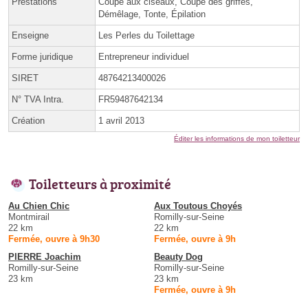
Prestations
Coupe aux ciseaux, Coupe des griffes,
Démêlage, Tonte, Épilation
Enseigne
Les Perles du Toilettage
Forme juridique
Entrepreneur individuel
SIRET
48764213400026
N° TVA Intra.
FR59487642134
Création
1 avril 2013
Éditer les informations de mon toiletteur
Toiletteurs à proximité
Au Chien Chic
Aux Toutous Choyés
Montmirail
Romilly-sur-Seine
22 km
22 km
Fermée, ouvre à 9h30
Fermée, ouvre à 9h
PIERRE Joachim
Beauty Dog
Romilly-sur-Seine
Romilly-sur-Seine
23 km
23 km
Fermée, ouvre à 9h