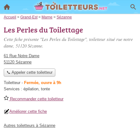
Accueil
>
Grand-Est
>
Marne
>
Sézanne
Les Perles du Toilettage
Cette fiche présente "Les Perles du Toilettage", toiletteur situé
rue notre
dame
, 51120 Sézanne.
61 Rue Notre Dame
51120 Sézanne
📞 Appeler cette toiletteur
Toiletteur
-
Fermée, ouvre à 9h
Services :
épilation
,
tonte
Recommander cette toiletteur
Améliorer cette fiche
Autres toiletteurs à Sézanne