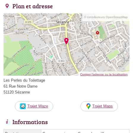
Plan et adresse
© contributeurs OpenStreetMap
Corriger l’adresse ou la localisation
Les Perles du Toilettage
61 Rue Notre Dame
51120 Sézanne
Trajet Waze
Trajet Maps
Informations