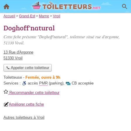
Accueil
>
Grand-Est
>
Marne
>
Vroil
Doghoff'natural
Cette fiche présente "Doghoff'natural", toiletteur situé
rue d'argonne
,
51330 Vroil.
13 Rue d'Argonne
51330 Vroil
📞 Appeler cette toiletteur
Toiletteuse
-
Fermée, ouvre à 9h
Services :
accès
PMR
(parking)
,
CB acceptée
Recommander cette toiletteur
Améliorer cette fiche
Autres toiletteurs à Vroil