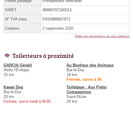
Forme juridique
Entrepreneur individuel
SIRET
88880797100013
N° TVA Intra.
FR43888807971
Création
2 septembre 2020
Éditer les informations de mon toiletteur
Toiletteurs à proximité
GARCIA Gérald
Au Bonheur des Animaux
Heiltz-l'Évêque
Bar-le-Duc
15 km
19 km
Fermée, ouvre à 9h
Kawai Dog
Toilettage : Aux Petits
Bar-le-Duc
Compagnons
20 km
Saint-Dizier
Fermée, ouvre lundi à 8h30
24 km