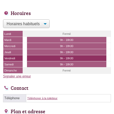
Horaires
Lundi
Fermé
Mardi
9h - 18h30
Mercredi
9h - 18h30
Jeudi
9h - 18h30
Vendredi
9h - 18h30
Samedi
9h - 18h30
Dimanche
Fermé
Signaler une erreur
Contact
Téléphone
Téléphoner à la toiletteur
Plan et adresse