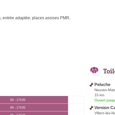
, entrée adaptée, places assises PMR,
Toi
Peluche
Neuves-Mai
15 km
Ouvert jusq
8h - 17h30
Version C
8h - 17h30
Villers-lès-