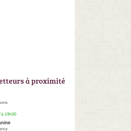
letteurs à proximité
sons
u'à 19h30
anine
Nancy