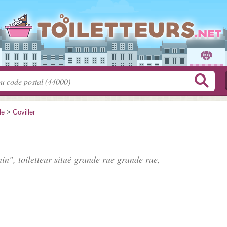
le
>
Goviller
nin", toiletteur situé
grande rue grande rue
,