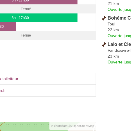
8h - 17h30
21 km
Ouverte jus
Fermé
Bohème C
8h - 17h30
Toul
h30
22 km
Ouverte jus
Fermé
Lalo et Cie
Vandœuvre-
23 km
Ouverte jus
toiletteur
n.fr
© contributeurs OpenStreetMap