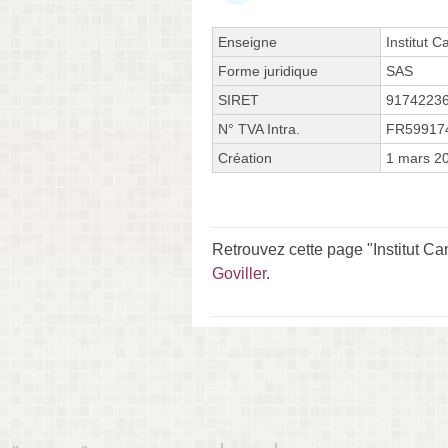
Enseigne
Institut C
Forme juridique
SAS
SIRET
9174223
N° TVA Intra.
FR59917
Création
1 mars 2
Retrouvez cette page "Institut C
Goviller
.