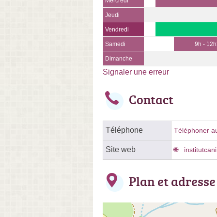
Mercredi
Jeudi
Vendredi
Samedi
9h - 12
Dimanche
Signaler une erreur
Contact
Téléphone
Téléphoner au 
Site web
institutcani
Plan et adresse