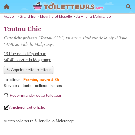
Accueil
>
Grand-Est
>
Meurthe-et-Moselle
>
Jarville-la-Malgrange
Toutou Chic
Cette fiche présente "Toutou Chic", toiletteur situé
rue de la république
,
54140 Jarville-la-Malgrange.
13 Rue de la République
54140 Jarville-la-Malgrange
📞 Appeler cette toiletteur
Toiletteur
-
Fermée, ouvre à 8h
Services :
tonte
,
colliers
,
laisses
Recommander cette toiletteur
Améliorer cette fiche
Autres toiletteurs à Jarville-la-Malgrange