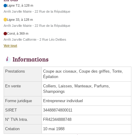
Ligne T2, à 128 m
Arrêt Jarville Mairie - 22 Rue de la République
Ligne 33, à 128 m
Arrêt Jarville Mairie - 22 Rue de la République
Corol, à 369 m
Arrêt Jarville Californie - 2 Rue Léo Delibes
Voir tout
Informations
Prestations
Coupe aux ciseaux, Coupe des griffes, Tonte,
Épilation
En vente
Colliers, Laisses, Manteaux, Parfums,
Shampoings
Forme juridique
Entrepreneur individuel
SIRET
34488874800011
N° TVA Intra.
FR42344888748
Création
10 mai 1988