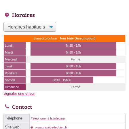
Horaires
Samedi prochain :
Jour férié (Assomption)
Lundi
8h30 - 18h
Mardi
8h30 - 18h
Mercredi
Fermé
Jeudi
8h30 - 18h
Vendredi
8h30 - 18h
Samedi
8h30 - 15h30
Dimanche
Fermé
Signaler une erreur
Contact
Téléphone
Téléphoner à la toiletteur
Site web
www.capricedechien.fr