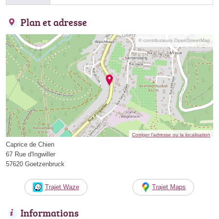
Plan et adresse
© contributeurs OpenStreetMap
Corriger l’adresse ou la localisation
Caprice de Chien
67 Rue d'Ingwiller
57620 Goetzenbruck
Trajet Waze
Trajet Maps
Informations