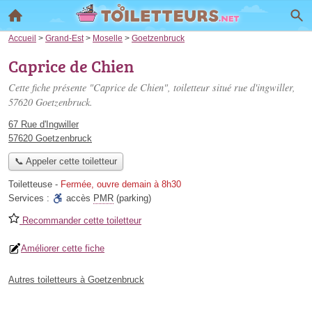
Accueil
>
Grand-Est
>
Moselle
>
Goetzenbruck
Caprice de Chien
Cette fiche présente "Caprice de Chien", toiletteur situé
rue d'ingwiller
,
57620 Goetzenbruck.
67 Rue d'Ingwiller
57620 Goetzenbruck
📞 Appeler cette toiletteur
Toiletteuse
-
Fermée, ouvre demain à 8h30
Services :
accès
PMR
(parking)
Recommander cette toiletteur
Améliorer cette fiche
Autres toiletteurs à Goetzenbruck