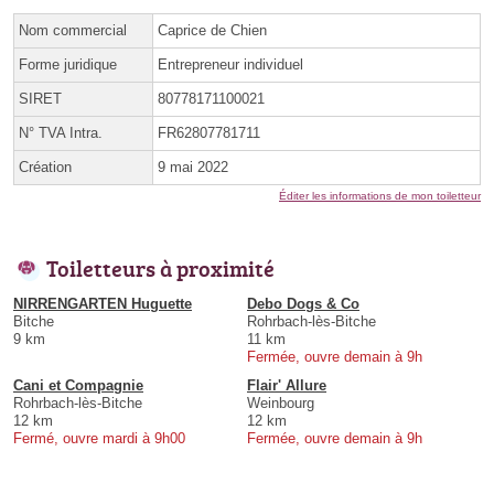
Nom commercial
Caprice de Chien
Forme juridique
Entrepreneur individuel
SIRET
80778171100021
N° TVA Intra.
FR62807781711
Création
9 mai 2022
Éditer les informations de mon toiletteur
Toiletteurs à proximité
NIRRENGARTEN Huguette
Debo Dogs & Co
Bitche
Rohrbach-lès-Bitche
9 km
11 km
Fermée, ouvre demain à 9h
Cani et Compagnie
Flair' Allure
Rohrbach-lès-Bitche
Weinbourg
12 km
12 km
Fermé, ouvre mardi à 9h00
Fermée, ouvre demain à 9h