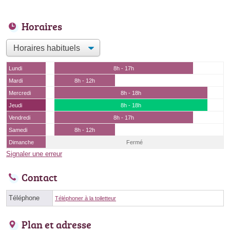
Horaires
Lundi
8h - 17h
Mardi
8h - 12h
Mercredi
8h - 18h
Jeudi
8h - 18h
Vendredi
8h - 17h
Samedi
8h - 12h
Dimanche
Fermé
Signaler une erreur
Contact
Téléphone
Téléphoner à la toiletteur
Plan et adresse