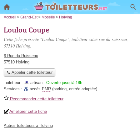
Accueil
>
Grand-Est
>
Moselle
>
Holving
Loulou Coupe
Cette fiche présente "Loulou Coupe", toiletteur situé
rue du ruisseau
,
57510 Holving.
6 Rue du Ruisseau
57510 Holving
📞 Appeler cette toiletteur
Toiletteur -
artisan
-
Ouverte jusqu'à 18h
Services :
accès
PMR
(parking, entrée adaptée)
Recommander cette toiletteur
Améliorer cette fiche
Autres toiletteurs à Holving