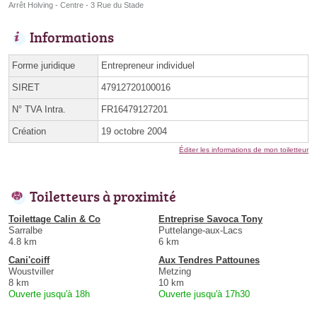
Arrêt Holving - Centre - 3 Rue du Stade
Informations
Forme juridique
Entrepreneur individuel
SIRET
47912720100016
N° TVA Intra.
FR16479127201
Création
19 octobre 2004
Éditer les informations de mon toiletteur
Toiletteurs à proximité
Toilettage Calin & Co
Entreprise Savoca Tony
Sarralbe
Puttelange-aux-Lacs
4.8 km
6 km
Cani'coiff
Aux Tendres Pattounes
Woustviller
Metzing
8 km
10 km
Ouverte jusqu'à 18h
Ouverte jusqu'à 17h30