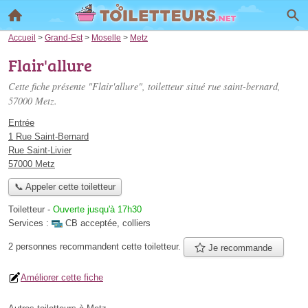
Accueil
>
Grand-Est
>
Moselle
>
Metz
Flair'allure
Cette fiche présente "Flair'allure", toiletteur situé
rue saint-bernard
,
57000 Metz.
Entrée
1 Rue Saint-Bernard
Rue Saint-Livier
57000 Metz
📞 Appeler cette toiletteur
Toiletteur
-
Ouverte jusqu'à 17h30
Services :
CB acceptée
,
colliers
2 personnes
recommandent
cette toiletteur.
Je recommande
Améliorer cette fiche