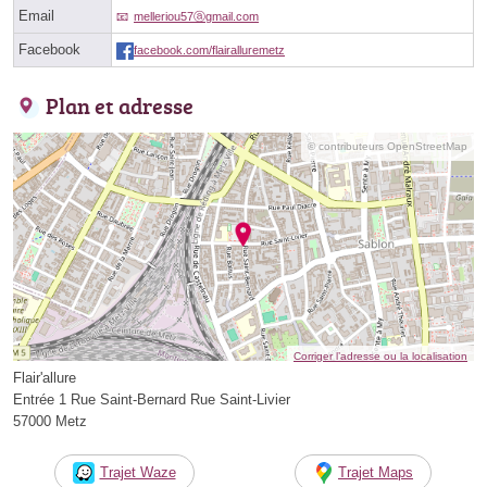
Email
melleriou57ⓐgmail.com
Facebook
facebook.com/flairalluremetz
Plan et adresse
© contributeurs OpenStreetMap
Corriger l’adresse ou la localisation
Flair'allure
Entrée 1 Rue Saint-Bernard Rue Saint-Livier
57000 Metz
Trajet Waze
Trajet Maps