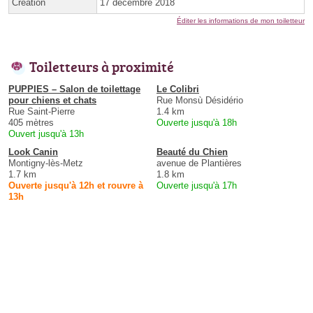
Création
17 décembre 2018
Éditer les informations de mon toiletteur
Toiletteurs à proximité
PUPPIES – Salon de toilettage
Le Colibri
pour chiens et chats
Rue Monsù Désidério
Rue Saint-Pierre
1.4 km
405 mètres
Ouverte jusqu'à 18h
Ouvert jusqu'à 13h
Look Canin
Beauté du Chien
Montigny-lès-Metz
avenue de Plantières
1.7 km
1.8 km
Ouverte jusqu'à 12h et rouvre à
Ouverte jusqu'à 17h
13h