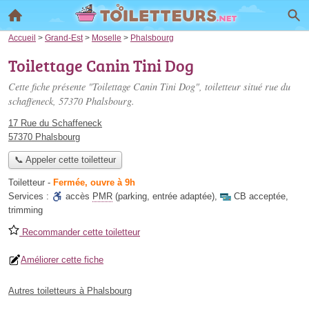
Accueil
>
Grand-Est
>
Moselle
>
Phalsbourg
Toilettage Canin Tini Dog
Cette fiche présente "Toilettage Canin Tini Dog", toiletteur situé
rue du
schaffeneck
, 57370 Phalsbourg.
17 Rue du Schaffeneck
57370 Phalsbourg
📞 Appeler cette toiletteur
Toiletteur
-
Fermée, ouvre à 9h
Services :
accès
PMR
(parking, entrée adaptée)
,
CB acceptée
,
trimming
Recommander cette toiletteur
Améliorer cette fiche
Autres toiletteurs à Phalsbourg