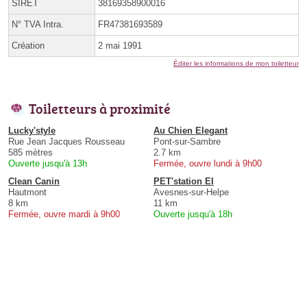
SIRET
38169358900016
N° TVA Intra.
FR47381693589
Création
2 mai 1991
Éditer les informations de mon toiletteur
Toiletteurs à proximité
Lucky'style
Au Chien Elegant
Rue Jean Jacques Rousseau
Pont-sur-Sambre
585 mètres
2.7 km
Ouverte jusqu'à 13h
Fermée, ouvre lundi à 9h00
Clean Canin
PET'station EI
Hautmont
Avesnes-sur-Helpe
8 km
11 km
Fermée, ouvre mardi à 9h00
Ouverte jusqu'à 18h