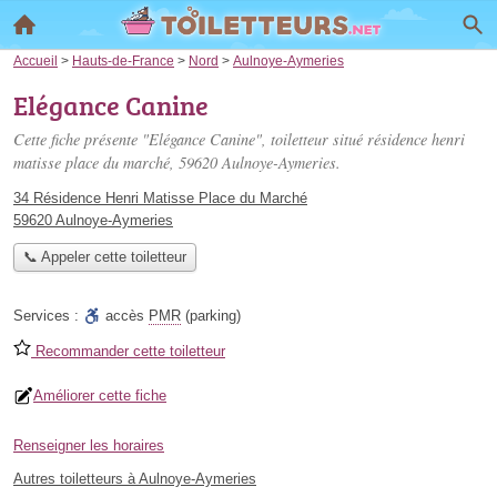
Accueil
>
Hauts-de-France
>
Nord
>
Aulnoye-Aymeries
Elégance Canine
Cette fiche présente "Elégance Canine", toiletteur situé
résidence henri
matisse place du marché
, 59620 Aulnoye-Aymeries.
34 Résidence Henri Matisse Place du Marché
59620 Aulnoye-Aymeries
📞 Appeler cette toiletteur
Services :
accès
PMR
(parking)
Recommander cette toiletteur
Améliorer cette fiche
Renseigner les horaires
Autres toiletteurs à Aulnoye-Aymeries