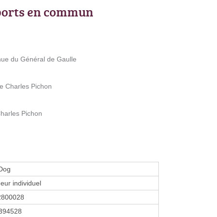
ports en commun
ue du Général de Gaulle
 Charles Pichon
harles Pichon
 Dog
eur individuel
2800028
394528