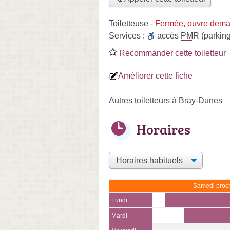
Toiletteuse
-
Fermée, ouvre dema
Services :
accès
PMR
(parking
Recommander cette toiletteur
Améliorer cette fiche
Autres toiletteurs à Bray-Dunes
Horaires
Samedi proch
Lundi
Mardi