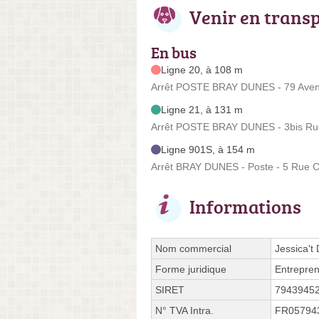
Venir en trans
En bus
Ligne 20, à 108 m
Arrêt POSTE BRAY DUNES - 79 Aven
Ligne 21, à 131 m
Arrêt POSTE BRAY DUNES - 3bis Rue
Ligne 901S, à 154 m
Arrêt BRAY DUNES - Poste - 5 Rue C
Informations
Nom commercial
Jessica't
Forme juridique
Entrepren
SIRET
7943945
N° TVA Intra.
FR05794