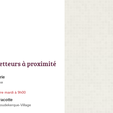
letteurs à proximité
rie
ke
re mardi à 9h00
racotte
udekerque-Village