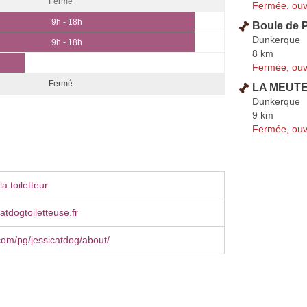
Fermé
Fermée, ouv
9h - 18h
Boule de P
Dunkerque
9h - 18h
8 km
Fermée, ouv
Fermé
LA MEUTE 
Dunkerque
9 km
Fermée, ouv
a toiletteur
atdogtoiletteuse.fr
om/pg/jessicatdog/about/