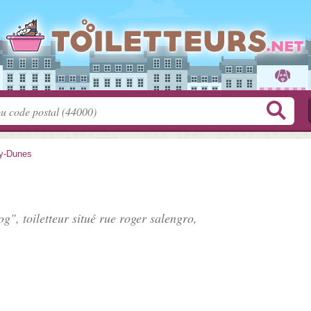
y-Dunes
og", toiletteur situé
rue roger salengro
,