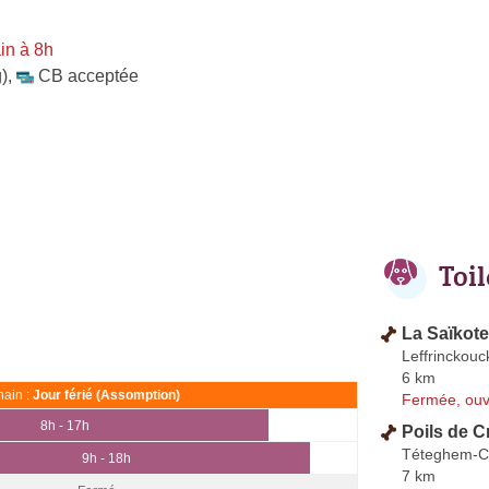
in à 8h
)
,
CB acceptée
Toi
La Saïkote
Leffrinckouc
6 km
ain :
Jour férié (Assomption)
Fermée, ouv
8h - 17h
Poils de C
Téteghem-Co
9h - 18h
7 km