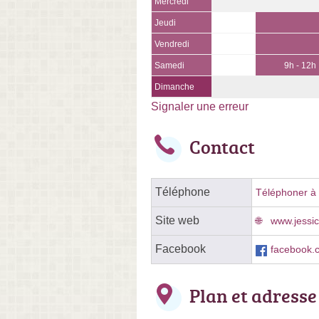
Mercredi
Jeudi
Vendredi
Samedi
9h - 12h
Dimanche
Signaler une erreur
Contact
Téléphone
Téléphoner à l
Site web
www.jessic
Facebook
facebook.c
Plan et adresse