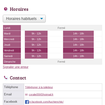
Horaires
Lundi
Fermé
Mardi
9h - 12h
14h - 18h
Mercredi
9h - 12h
14h - 18h
Jeudi
9h - 12h
14h - 18h
Vendredi
9h - 12h
14h - 18h
Samedi
9h - 12h
14h - 18h
Dimanche
Fermé
Signaler une erreur
Contact
Téléphone
Téléphoner à la toiletteur
Email
coralie059ⓐhotmail.fr
Facebook
m.facebook.com/Auchienchiic/