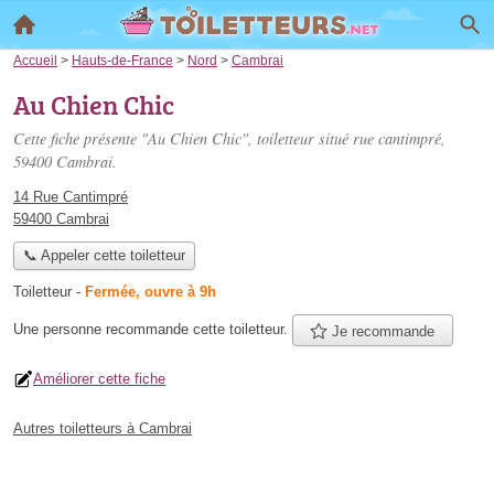
Accueil
>
Hauts-de-France
>
Nord
>
Cambrai
Au Chien Chic
Cette fiche présente "Au Chien Chic", toiletteur situé
rue cantimpré
,
59400 Cambrai.
14 Rue Cantimpré
59400 Cambrai
📞 Appeler cette toiletteur
Toiletteur
-
Fermée, ouvre à 9h
Une personne
recommande
cette toiletteur.
Je recommande
Améliorer cette fiche
Autres toiletteurs à Cambrai