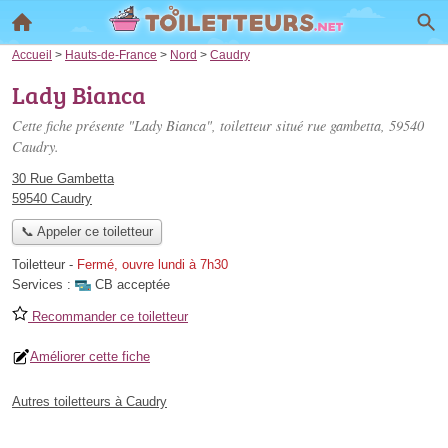
Accueil
>
Hauts-de-France
>
Nord
>
Caudry
Lady Bianca
Cette fiche présente "Lady Bianca", toiletteur situé
rue gambetta
, 59540
Caudry.
30 Rue Gambetta
59540 Caudry
📞 Appeler ce toiletteur
Toiletteur
-
Fermé, ouvre lundi à 7h30
Services :
CB acceptée
Recommander ce toiletteur
Améliorer cette fiche
Autres toiletteurs à Caudry