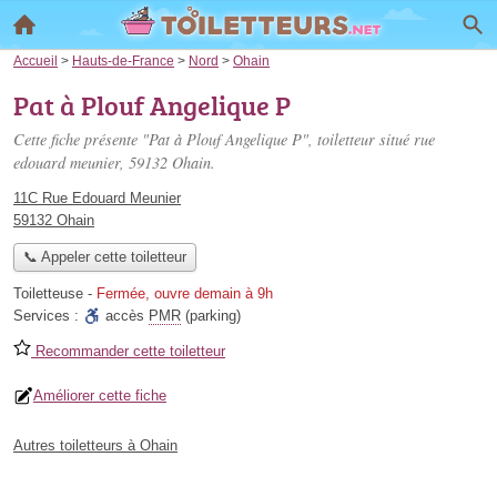
Accueil
>
Hauts-de-France
>
Nord
>
Ohain
Pat à Plouf Angelique P
Cette fiche présente "Pat à Plouf Angelique P", toiletteur situé
rue
edouard meunier
, 59132 Ohain.
11C Rue Edouard Meunier
59132 Ohain
📞 Appeler cette toiletteur
Toiletteuse
-
Fermée, ouvre demain à 9h
Services :
accès
PMR
(parking)
Recommander cette toiletteur
Améliorer cette fiche
Autres toiletteurs à Ohain