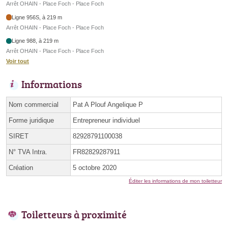
Arrêt OHAIN - Place Foch - Place Foch
Ligne 956S, à 219 m
Arrêt OHAIN - Place Foch - Place Foch
Ligne 988, à 219 m
Arrêt OHAIN - Place Foch - Place Foch
Voir tout
Informations
Nom commercial
Pat A Plouf Angelique P
Forme juridique
Entrepreneur individuel
SIRET
82928791100038
N° TVA Intra.
FR82829287911
Création
5 octobre 2020
Éditer les informations de mon toiletteur
Toiletteurs à proximité