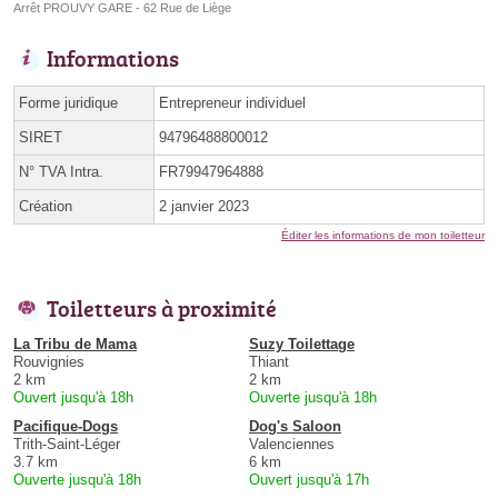
Arrêt PROUVY GARE - 62 Rue de Liège
Informations
Forme juridique
Entrepreneur individuel
SIRET
94796488800012
N° TVA Intra.
FR79947964888
Création
2 janvier 2023
Éditer les informations de mon toiletteur
Toiletteurs à proximité
La Tribu de Mama
Suzy Toilettage
Rouvignies
Thiant
2 km
2 km
Ouvert jusqu'à 18h
Ouverte jusqu'à 18h
Pacifique-Dogs
Dog's Saloon
Trith-Saint-Léger
Valenciennes
3.7 km
6 km
Ouverte jusqu'à 18h
Ouvert jusqu'à 17h