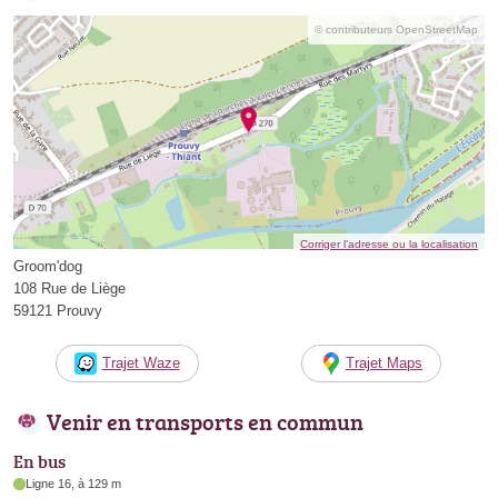
© contributeurs OpenStreetMap
Corriger l’adresse ou la localisation
Groom'dog
108 Rue de Liège
59121 Prouvy
Trajet Waze
Trajet Maps
Venir en transports en commun
En bus
Ligne 16, à 129 m