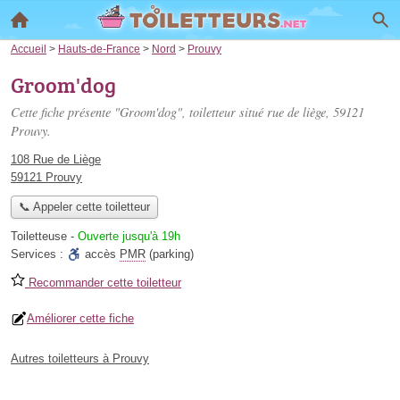
Accueil
>
Hauts-de-France
>
Nord
>
Prouvy
Groom'dog
Cette fiche présente "Groom'dog", toiletteur situé
rue de liège
, 59121
Prouvy.
108 Rue de Liège
59121 Prouvy
📞 Appeler cette toiletteur
Toiletteuse
-
Ouverte jusqu'à 19h
Services :
accès
PMR
(parking)
Recommander cette toiletteur
Améliorer cette fiche
Autres toiletteurs à Prouvy