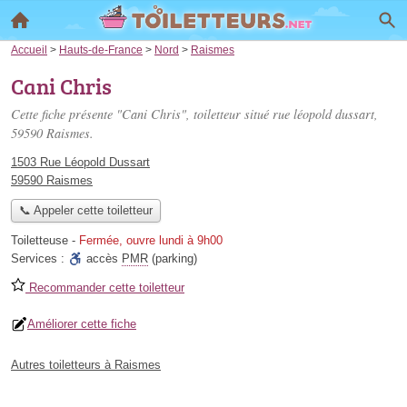
Accueil
>
Hauts-de-France
>
Nord
>
Raismes
Cani Chris
Cette fiche présente "Cani Chris", toiletteur situé
rue léopold dussart
,
59590 Raismes.
1503 Rue Léopold Dussart
59590 Raismes
📞 Appeler cette toiletteur
Toiletteuse
-
Fermée, ouvre lundi à 9h00
Services :
accès
PMR
(parking)
Recommander cette toiletteur
Améliorer cette fiche
Autres toiletteurs à Raismes