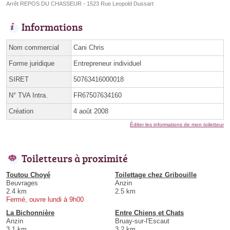
Arrêt REPOS DU CHASSEUR - 1523 Rue Leopold Dussart
Informations
Nom commercial
Cani Chris
Forme juridique
Entrepreneur individuel
SIRET
50763416000018
N° TVA Intra.
FR67507634160
Création
4 août 2008
Éditer les informations de mon toiletteur
Toiletteurs à proximité
Toutou Choyé
Toilettage chez Gribouille
Beuvrages
Anzin
2.4 km
2.5 km
Fermé, ouvre lundi à 9h00
La Bichonnière
Entre Chiens et Chats
Anzin
Bruay-sur-l'Escaut
3.1 km
3.2 km