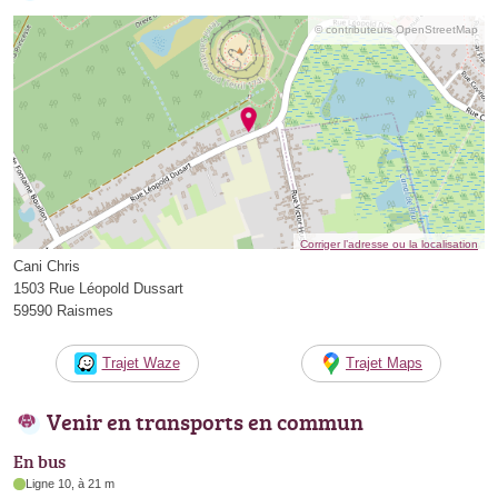
© contributeurs OpenStreetMap
Corriger l’adresse ou la localisation
Cani Chris
1503 Rue Léopold Dussart
59590 Raismes
Trajet Waze
Trajet Maps
Venir en transports en commun
En bus
Ligne 10, à 21 m