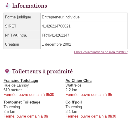
Informations
Forme juridique
Entrepreneur individuel
SIRET
41426214700021
N° TVA Intra.
FR46414262147
Création
1 décembre 2001
Éditer les informations de mon toiletteur
Toiletteurs à proximité
Francine Toilettage
Au Chien Chic
Rue de Lannoy
Wattrelos
610 mètres
2.2 km
Fermée, ouvre demain à 9h30
Fermée, ouvre demain à 9h
Toutounet Toilettage
Coiff'poil
Tourcoing
Tourcoing
2.5 km
3.1 km
Fermé, ouvre demain à 8h
Fermée, ouvre demain à 8h30