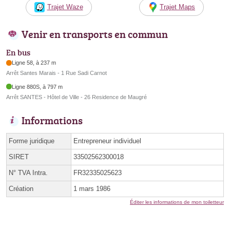
Trajet Waze
Trajet Maps
Venir en transports en commun
En bus
Ligne 58, à 237 m
Arrêt Santes Marais - 1 Rue Sadi Carnot
Ligne 880S, à 797 m
Arrêt SANTES - Hôtel de Ville - 26 Residence de Maugré
Informations
Forme juridique
Entrepreneur individuel
SIRET
33502562300018
N° TVA Intra.
FR32335025623
Création
1 mars 1986
Éditer les informations de mon toiletteur