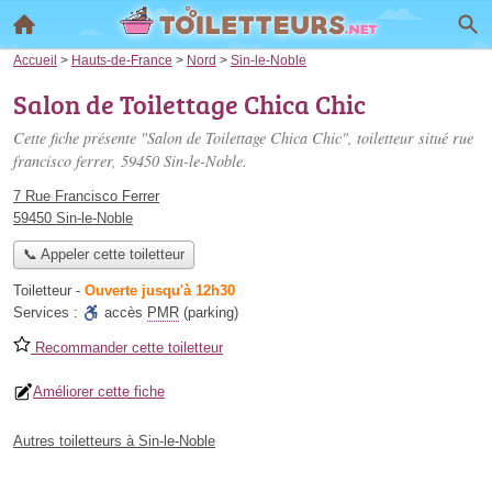
Accueil
>
Hauts-de-France
>
Nord
>
Sin-le-Noble
Salon de Toilettage Chica Chic
Cette fiche présente "Salon de Toilettage Chica Chic", toiletteur situé
rue
francisco ferrer
, 59450 Sin-le-Noble.
7 Rue Francisco Ferrer
59450 Sin-le-Noble
📞 Appeler cette toiletteur
Toiletteur
-
Ouverte jusqu'à 12h30
Services :
accès
PMR
(parking)
Recommander cette toiletteur
Améliorer cette fiche
Autres toiletteurs à Sin-le-Noble