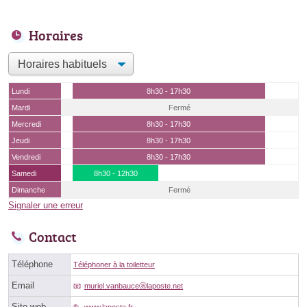
Horaires
Lundi
8h30 - 17h30
Mardi
Fermé
Mercredi
8h30 - 17h30
Jeudi
8h30 - 17h30
Vendredi
8h30 - 17h30
Samedi
8h30 - 12h30
Dimanche
Fermé
Signaler une erreur
Contact
Téléphone
Téléphoner à la toiletteur
Email
muriel.vanbauceⓐlaposte.net
Site web
www.laposte.fr