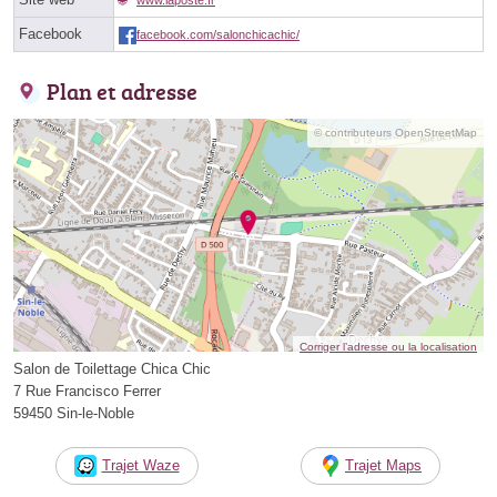
Facebook
facebook.com/salonchicachic/
Plan et adresse
© contributeurs OpenStreetMap
Corriger l’adresse ou la localisation
Salon de Toilettage Chica Chic
7 Rue Francisco Ferrer
59450 Sin-le-Noble
Trajet Waze
Trajet Maps