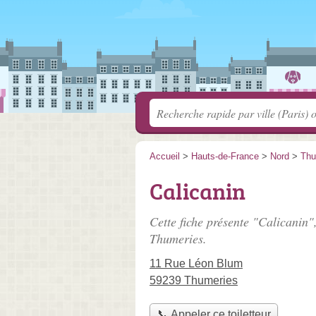
Accueil
>
Hauts-de-France
>
Nord
>
Thu
Calicanin
Cette fiche présente "Calicanin",
Thumeries.
11 Rue Léon Blum
59239 Thumeries
📞 Appeler ce toiletteur