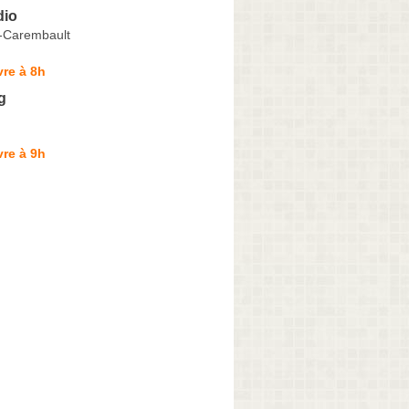
dio
-Carembault
re à 8h
g
re à 9h