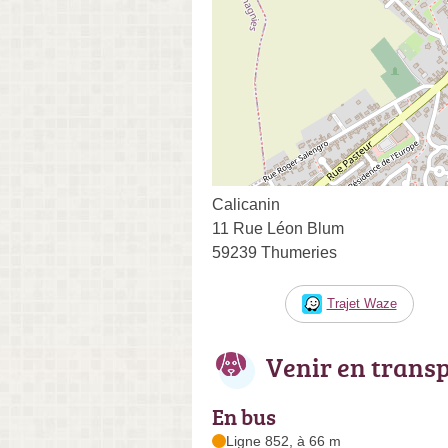
Calicanin
11 Rue Léon Blum
59239 Thumeries
Trajet Waze
Venir en trans
En bus
Ligne 852, à 66 m