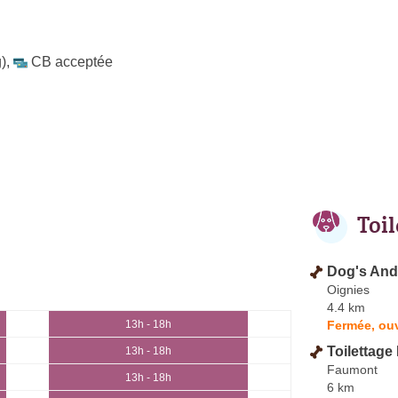
)
,
CB acceptée
Toi
Dog's And
Oignies
4.4 km
Fermée, ouv
13h - 18h
Toilettag
13h - 18h
Faumont
13h - 18h
6 km