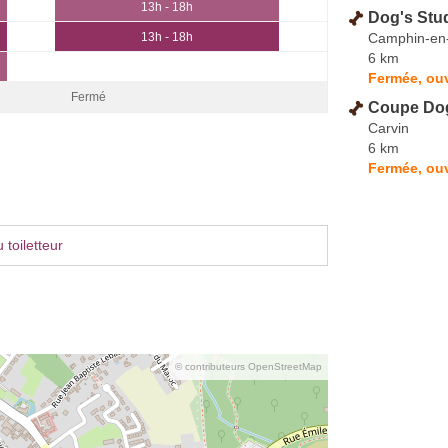
13h - 18h
Dog's Stu
Camphin-en
13h - 18h
6 km
Fermée, ouv
Fermé
Coupe Do
Carvin
6 km
Fermée, ouv
toiletteur
© contributeurs OpenStreetMap