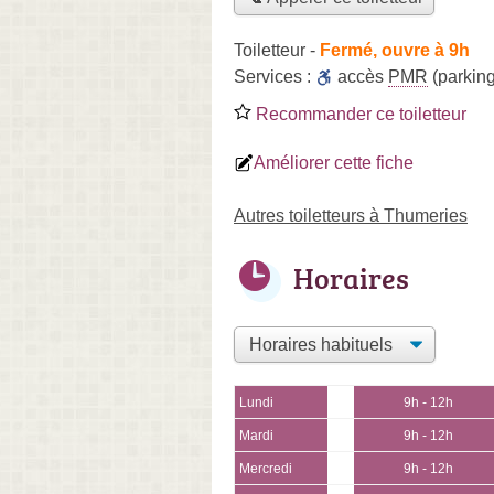
Toiletteur
-
Fermé, ouvre à 9h
Services :
accès
PMR
(parking
Recommander ce toiletteur
Améliorer cette fiche
Autres toiletteurs à Thumeries
Horaires
Lundi
9h - 12h
Mardi
9h - 12h
Mercredi
9h - 12h