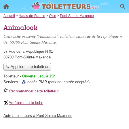
Accueil
>
Hauts-de-France
>
Oise
>
Pont-Sainte-Maxence
Animalook
Cette fiche présente "Animalook", toiletteur situé
rue de la republique n
01
, 60700 Pont-Sainte-Maxence.
37 Rue de la Republique N 01
60700 Pont-Sainte-Maxence
📞 Appeler cette toiletteur
Toiletteur
-
Ouverte jusqu'à 15h
Services :
accès
PMR
(parking, entrée adaptée)
Recommander cette toiletteur
Améliorer cette fiche
Autres toiletteurs à Pont-Sainte-Maxence