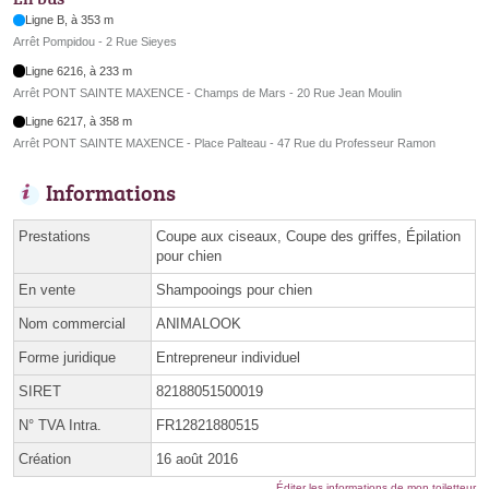
Ligne B, à 353 m
Arrêt Pompidou - 2 Rue Sieyes
Ligne 6216, à 233 m
Arrêt PONT SAINTE MAXENCE - Champs de Mars - 20 Rue Jean Moulin
Ligne 6217, à 358 m
Arrêt PONT SAINTE MAXENCE - Place Palteau - 47 Rue du Professeur Ramon
Informations
Prestations
Coupe aux ciseaux, Coupe des griffes, Épilation
pour chien
En vente
Shampooings pour chien
Nom commercial
ANIMALOOK
Forme juridique
Entrepreneur individuel
SIRET
82188051500019
N° TVA Intra.
FR12821880515
Création
16 août 2016
Éditer les informations de mon toiletteur