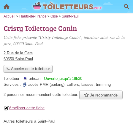
Accueil
>
Hauts-de-France
>
Oise
>
Saint-Paul
Cristy Toilettage Canin
Cette fiche présente "Cristy Toilettage Canin", toiletteur situé
rue de la
gare
, 60650 Saint-Paul.
2 Rue de la Gare
60650 Saint-Paul
📞 Appeler cette toiletteur
Toiletteur -
artisan
-
Ouverte jusqu'à 18h30
Services :
accès
PMR
(parking)
,
colliers
,
laisses
,
trimming
2 personnes
recommandent
cette toiletteur.
Je recommande
Améliorer cette fiche
Autres toiletteurs à Saint-Paul