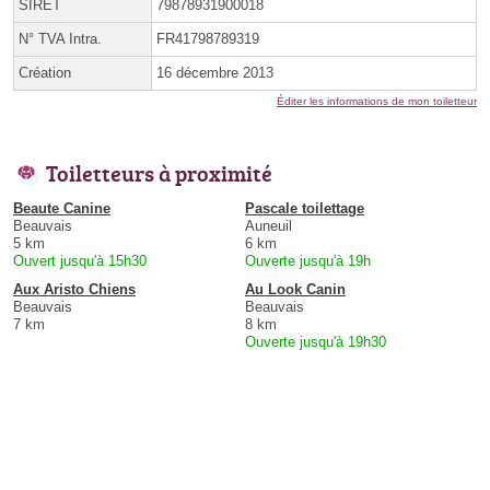
SIRET
79878931900018
N° TVA Intra.
FR41798789319
Création
16 décembre 2013
Éditer les informations de mon toiletteur
Toiletteurs à proximité
Beaute Canine
Pascale toilettage
Beauvais
Auneuil
5 km
6 km
Ouvert jusqu'à 15h30
Ouverte jusqu'à 19h
Aux Aristo Chiens
Au Look Canin
Beauvais
Beauvais
7 km
8 km
Ouverte jusqu'à 19h30