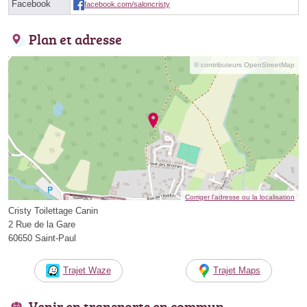
Facebook
facebook.com/saloncristy
Plan et adresse
© contributeurs OpenStreetMap
Corriger l’adresse ou la localisation
Cristy Toilettage Canin
2 Rue de la Gare
60650 Saint-Paul
Trajet Waze
Trajet Maps
Venir en transports en commun