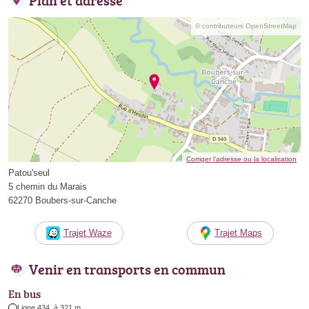
© contributeurs OpenStreetMap
Corriger l’adresse ou la localisation
Patou'seul
5 chemin du Marais
62270 Boubers-sur-Canche
Trajet Waze
Trajet Maps
Venir en transports en commun
En bus
Ligne 434, à 321 m