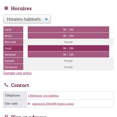
Horaires
Lundi
9h - 19h
Mardi
9h - 19h
Mercredi
Fermé
Jeudi
9h - 19h
Vendredi
9h - 19h
Samedi
Fermé
Dimanche
Fermé
Signaler une erreur
Contact
Téléphone
Téléphoner à la toiletteur
Site web
patouseul-29imej8f.manus.space
Plan et adresse