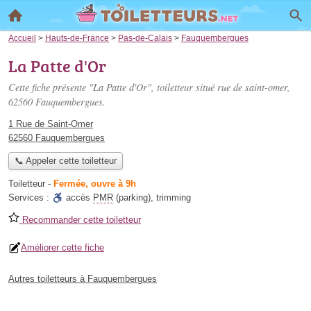
Accueil
>
Hauts-de-France
>
Pas-de-Calais
>
Fauquembergues
La Patte d'Or
Cette fiche présente "La Patte d'Or", toiletteur situé
rue de saint-omer
,
62560 Fauquembergues.
1 Rue de Saint-Omer
62560 Fauquembergues
📞 Appeler cette toiletteur
Toiletteur
-
Fermée, ouvre à 9h
Services :
accès
PMR
(parking)
,
trimming
Recommander cette toiletteur
Améliorer cette fiche
Autres toiletteurs à Fauquembergues