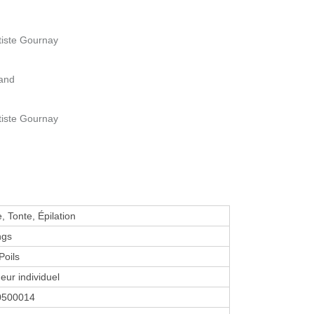
tiste Gournay
iand
tiste Gournay
 Tonte, Épilation
ngs
Poils
eur individuel
0500014