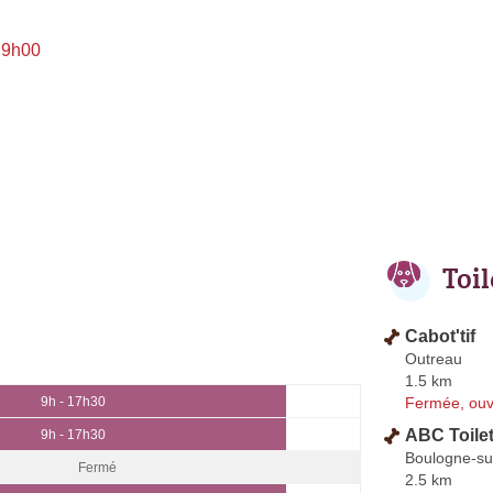
 9h00
Toi
Cabot'tif
Outreau
1.5 km
Fermée, ouv
9h - 17h30
ABC Toile
9h - 17h30
Boulogne-su
Fermé
2.5 km