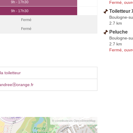
Fermé, ouvr
9h - 17h30
Toiletteu
9h - 17h30
Boulogne-su
Fermé
2.7 km
Fermé
Peluche
Boulogne-su
2.7 km
Fermé, ouvr
a toiletteur
andreeⓐorange.fr
© contributeurs OpenStreetMap