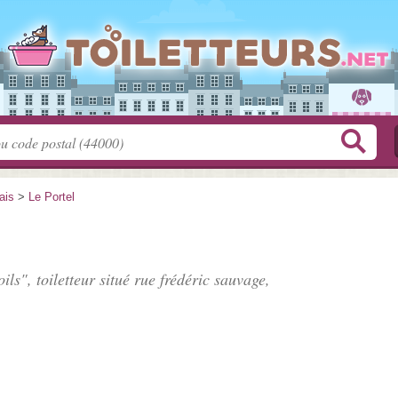
ais
>
Le Portel
ils", toiletteur situé
rue frédéric sauvage
,