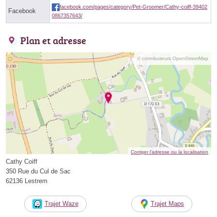
facebook.com/pages/category/Pet-Groomer/Cathy-coiff-39402
Facebook
0867357643/
Plan et adresse
© contributeurs OpenStreetMap
Corriger l’adresse ou la localisation
Cathy Coiff
350 Rue du Cul de Sac
62136 Lestrem
Trajet Waze
Trajet Maps