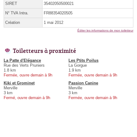
SIRET
35402050500021
N° TVA Intra.
FR88354020505
Création
1 mai 2012
Éditer les informations de mon toiletteur
Toiletteurs à proximité
La Patte d'Elégance
Les Ptits Poilus
Rue des Verts Pruniers
La Gorgue
1.8 km
1.9 km
Fermée, ouvre demain à 9h
Fermée, ouvre demain à 9h
Kiki et Grominet
Passion Canine
Merville
Merville
3 km
3 km
Fermé, ouvre demain à 9h
Fermée, ouvre demain à 9h