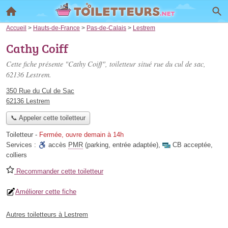
Accueil
>
Hauts-de-France
>
Pas-de-Calais
>
Lestrem
Cathy Coiff
Cette fiche présente "Cathy Coiff", toiletteur situé
rue du cul de sac
,
62136 Lestrem.
350 Rue du Cul de Sac
62136 Lestrem
📞 Appeler cette toiletteur
Toiletteur
-
Fermée, ouvre demain à 14h
Services :
accès
PMR
(parking, entrée adaptée)
,
CB acceptée
,
colliers
Recommander cette toiletteur
Améliorer cette fiche
Autres toiletteurs à Lestrem