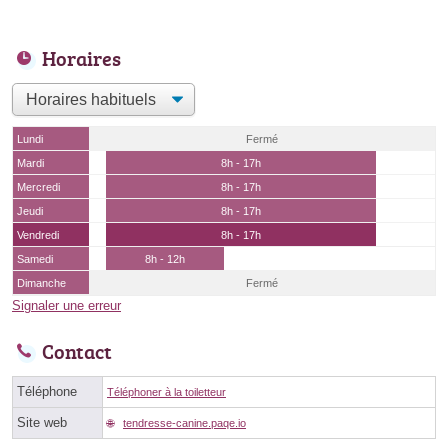
Horaires
Lundi
Fermé
Mardi
8h - 17h
Mercredi
8h - 17h
Jeudi
8h - 17h
Vendredi
8h - 17h
Samedi
8h - 12h
Dimanche
Fermé
Signaler une erreur
Contact
Téléphone
Téléphoner à la toiletteur
Site web
tendresse-canine.paqe.io