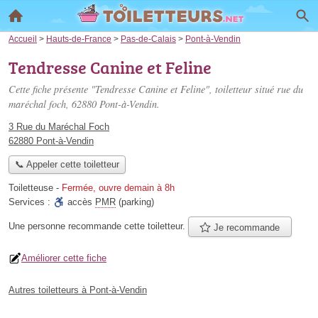
Accueil
>
Hauts-de-France
>
Pas-de-Calais
>
Pont-à-Vendin
Tendresse Canine et Feline
Cette fiche présente "Tendresse Canine et Feline", toiletteur situé
rue du
maréchal foch
, 62880 Pont-à-Vendin.
3 Rue du Maréchal Foch
62880 Pont-à-Vendin
📞 Appeler cette toiletteur
Toiletteuse
-
Fermée, ouvre demain à 8h
Services :
accès
PMR
(parking)
Une personne
recommande
cette toiletteur.
Je recommande
Améliorer cette fiche
Autres toiletteurs à Pont-à-Vendin