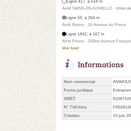
Ligne 417, à 518 m
Arrêt SAINS-EN-GOHELLE - Hôtel de V
Ligne 55, à 264 m
Arrêt Reims - 18 Avenue du Prince
Ligne 1842, à 167 m
Arrêt Prince - 256bis Avenue Françoi
Voir tout
Informations
Nom commercial
ANIMOU
Forme juridique
Entrepren
SIRET
8108742
N° TVA Intra.
FR56810
Création
10 juin 2