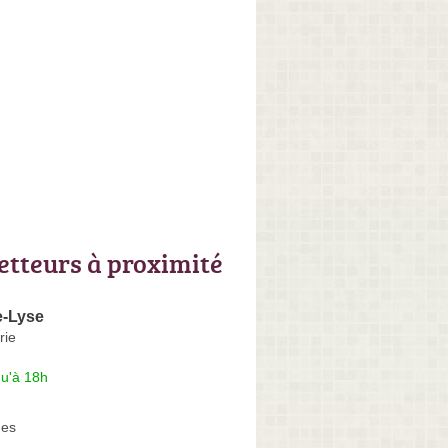
letteurs à proximité
-Lyse
rie
qu'à 18h
nes