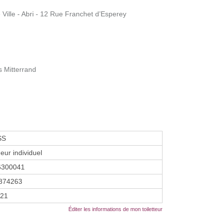
ille - Abri - 12 Rue Franchet d’Esperey
s Mitterrand
SS
eur individuel
6300041
874263
021
Éditer les informations de mon toiletteur