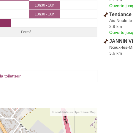
Ouverte jus
13h30 - 16h
Tendance 
13h30 - 16h
Aix-Noulette
2.9 km
Ouverte jus
Fermé
JANNIN Vi
Nœux-les-M
3.6 km
a toiletteur
© contributeurs OpenStreetMap