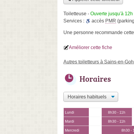
Toiletteuse
-
Ouverte jusqu'à 12h
Services :
accès
PMR
(parking
Une personne
recommande
cette
Améliorer cette fiche
Autres toiletteurs à Sains-en-Goh
Horaires
Lundi
8h30 - 11h
Mardi
8h30 - 11h
Mercredi
8h30 -