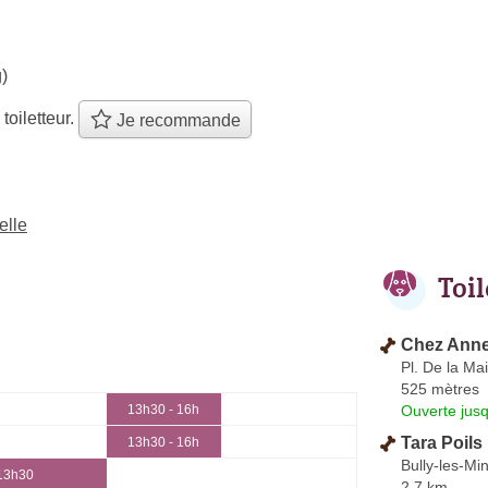
)
 toiletteur.
Je recommande
elle
Toi
Chez Anne
Pl. De la Mai
525 mètres
Ouverte jus
13h30 - 16h
Tara Poils
13h30 - 16h
Bully-les-Mi
 13h30
2.7 km