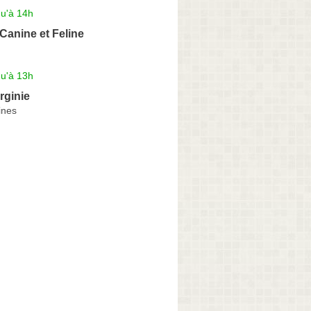
qu'à 14h
Canine et Feline
qu'à 13h
rginie
ines