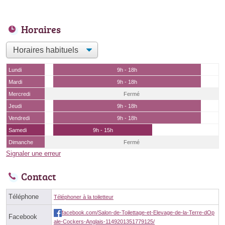
Horaires
Lundi
9h - 18h
Mardi
9h - 18h
Mercredi
Fermé
Jeudi
9h - 18h
Vendredi
9h - 18h
Samedi
9h - 15h
Dimanche
Fermé
Signaler une erreur
Contact
Téléphone
Téléphoner à la toiletteur
facebook.com/Salon-de-Toilettage-et-Elevage-de-la-Terre-dOp
Facebook
ale-Cockers-Anglais-1149201351779125/