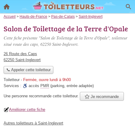
Accueil
>
Hauts-de-France
>
Pas-de-Calais
>
Saint-Inglevert
Salon de Toilettage de la Terre d'Opale
Cette fiche présente "Salon de Toilettage de la Terre d'Opale", toiletteur
situé
route des caps
, 62250 Saint-Inglevert.
26 Route des Caps
62250 Saint-Inglevert
📞 Appeler cette toiletteur
Toiletteur
-
Fermée, ouvre lundi à 9h00
Services :
accès
PMR
(parking, entrée adaptée)
Une personne
recommande
cette toiletteur.
Je recommande
Améliorer cette fiche
Autres toiletteurs à Saint-Inglevert