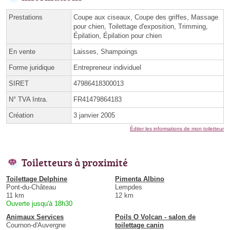
Prestations
Coupe aux ciseaux, Coupe des griffes, Massage
pour chien, Toilettage d'exposition, Trimming,
Épilation, Épilation pour chien
En vente
Laisses, Shampoings
Forme juridique
Entrepreneur individuel
SIRET
47986418300013
N° TVA Intra.
FR41479864183
Création
3 janvier 2005
Éditer les informations de mon toiletteur
Toiletteurs à proximité
Toilettage Delphine
Pimenta Albino
Pont-du-Château
Lempdes
11 km
12 km
Ouverte jusqu'à 18h30
Animaux Services
Poils O Volcan - salon de
Cournon-d'Auvergne
toilettage canin