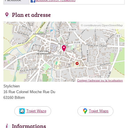
Plan et adresse
© contributeurs OpenStreetMap
Corriger l’adresse ou la localisation
Stylichien
16 Rue Colonel Mioche Rue Du
63160 Billom
Trajet Waze
Trajet Maps
Informations