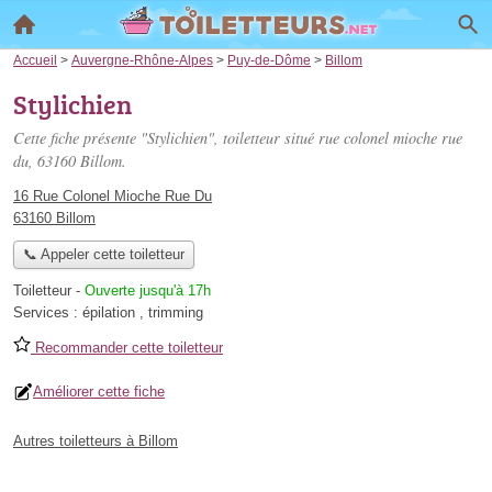
Accueil
>
Auvergne-Rhône-Alpes
>
Puy-de-Dôme
>
Billom
Stylichien
Cette fiche présente "Stylichien", toiletteur situé
rue colonel mioche rue
du
, 63160 Billom.
16 Rue Colonel Mioche Rue Du
63160 Billom
📞 Appeler cette toiletteur
Toiletteur
-
Ouverte jusqu'à 17h
Services :
épilation
,
trimming
Recommander cette toiletteur
Améliorer cette fiche
Autres toiletteurs à Billom