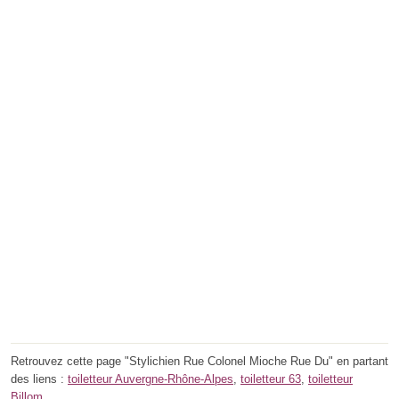
Retrouvez cette page "Stylichien Rue Colonel Mioche Rue Du" en partant
des liens :
toiletteur Auvergne-Rhône-Alpes
,
toiletteur 63
,
toiletteur
Billom
.