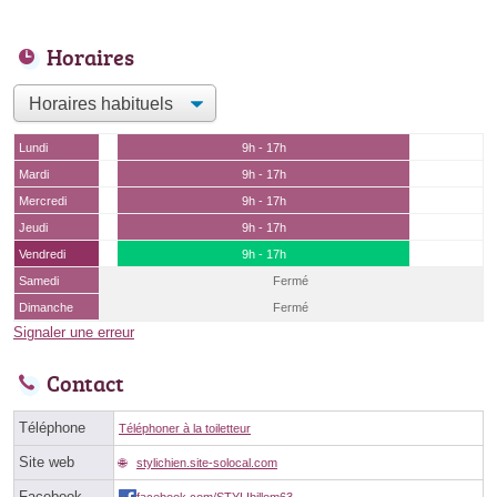
Horaires
Lundi
9h - 17h
Mardi
9h - 17h
Mercredi
9h - 17h
Jeudi
9h - 17h
Vendredi
9h - 17h
Samedi
Fermé
Dimanche
Fermé
Signaler une erreur
Contact
Téléphone
Téléphoner à la toiletteur
Site web
stylichien.site-solocal.com
Facebook
facebook.com/STYLIbillom63