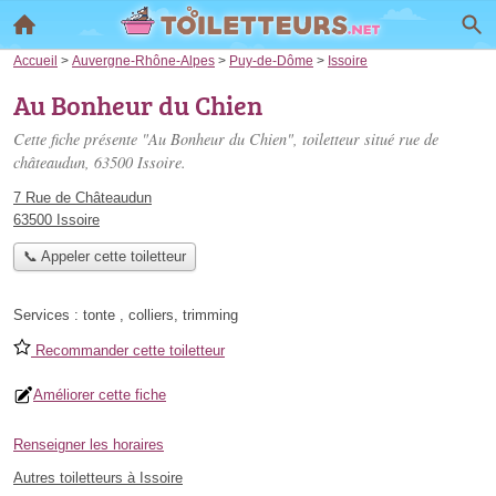
Accueil
>
Auvergne-Rhône-Alpes
>
Puy-de-Dôme
>
Issoire
Au Bonheur du Chien
Cette fiche présente "Au Bonheur du Chien", toiletteur situé
rue de
châteaudun
, 63500 Issoire.
7 Rue de Châteaudun
63500 Issoire
📞 Appeler cette toiletteur
Services :
tonte
,
colliers
,
trimming
Recommander cette toiletteur
Améliorer cette fiche
Renseigner les horaires
Autres toiletteurs à Issoire