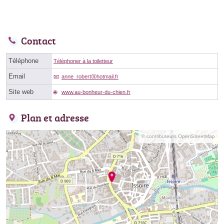
Contact
Téléphone
Téléphoner à la toiletteur
Email
anne_robertⓐhotmail.fr
Site web
www.au-bonheur-du-chien.fr
Plan et adresse
© contributeurs OpenStreetMap