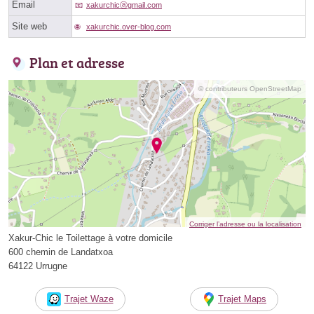
Email
xakurchicⓐgmail.com
Site web
xakurchic.over-blog.com
Plan et adresse
© contributeurs OpenStreetMap
Corriger l’adresse ou la localisation
Xakur-Chic le Toilettage à votre domicile
600 chemin de Landatxoa
64122 Urrugne
Trajet Waze
Trajet Maps