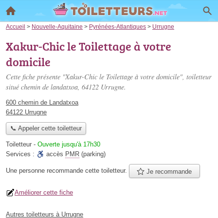
Accueil
>
Nouvelle-Aquitaine
>
Pyrénées-Atlantiques
>
Urrugne
Xakur-Chic le Toilettage à votre
domicile
Cette fiche présente "Xakur-Chic le Toilettage à votre domicile", toiletteur
situé
chemin de landatxoa
, 64122 Urrugne.
600 chemin de Landatxoa
64122 Urrugne
📞 Appeler cette toiletteur
Toiletteur
-
Ouverte jusqu'à 17h30
Services :
accès
PMR
(parking)
Une personne
recommande
cette toiletteur.
Je recommande
Améliorer cette fiche
Autres toiletteurs à Urrugne