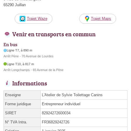
65290 Juillan
Trajet Waze
Trajet Maps
Venir en transports en commun
En bus
Ligne T7, à 890 m
Arrêt Pène - 70 Avenue de Lourdes
Ligne T10, à 817 m
Arrêt Longchamps - 65 Avenue de la Pène
Informations
Enseigne
L'Atelier de Sylvie Toilettage Canins
Forme juridique
Entrepreneur individuel
SIRET
82924272600034
N° TVA Intra.
FR36829242726