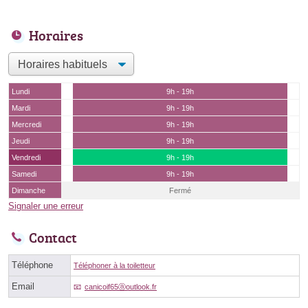
Horaires
Lundi
9h - 19h
Mardi
9h - 19h
Mercredi
9h - 19h
Jeudi
9h - 19h
Vendredi
9h - 19h
Samedi
9h - 19h
Dimanche
Fermé
Signaler une erreur
Contact
Téléphone
Téléphoner à la toiletteur
Email
canicoif65ⓐoutlook.fr