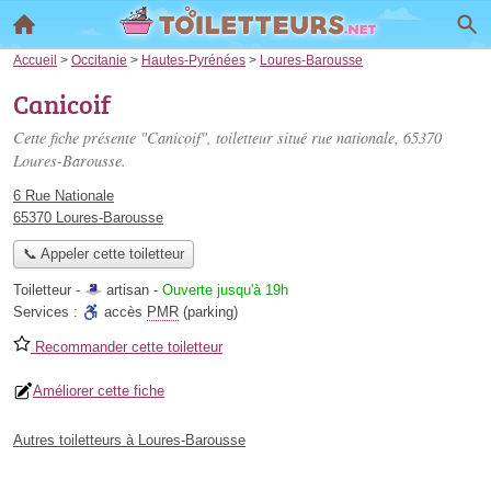
Accueil
>
Occitanie
>
Hautes-Pyrénées
>
Loures-Barousse
Canicoif
Cette fiche présente "Canicoif", toiletteur situé
rue nationale
, 65370
Loures-Barousse.
6 Rue Nationale
65370 Loures-Barousse
📞 Appeler cette toiletteur
Toiletteur -
artisan
-
Ouverte jusqu'à 19h
Services :
accès
PMR
(parking)
Recommander cette toiletteur
Améliorer cette fiche
Autres toiletteurs à Loures-Barousse