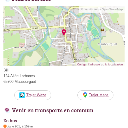
© contributeurs OpenStreetMap
Corriger l’adresse ou la localisation
Billi
124 Allée Larbanes
65700 Maubourguet
Trajet Waze
Trajet Maps
Venir en transports en commun
En bus
Ligne 961, à 159 m