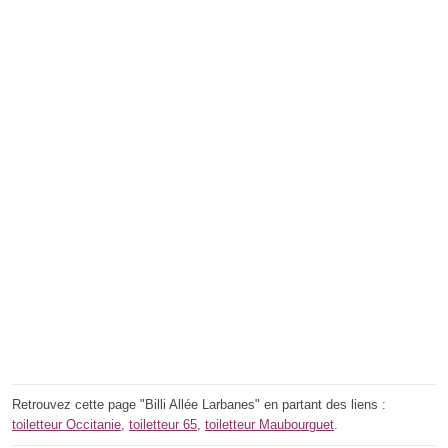
Retrouvez cette page "Billi Allée Larbanes" en partant des liens :
toiletteur Occitanie
,
toiletteur 65
,
toiletteur Maubourguet
.