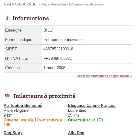
Arrêt MAUBOURGUET - Place Marcadieu - 9 Avenue des Pyrénées
Informations
Enseigne
BILLI
Forme juridique
Entrepreneur individuel
SIRET
48878522100018
N° TVA Intra.
FR79488785221
Création
1 mars 2006
Éditer les informations de mon toiletteur
Toiletteurs à proximité
Au Toutou Bichonné
Elegance Canine Par Lou
Vic-en-Bigorre
Lourenties
9 km
25 km
Ouverte jusqu'à 12h et rouvre à
Ouverte jusqu'à 17h
14h
Dog Story
Allo Dog