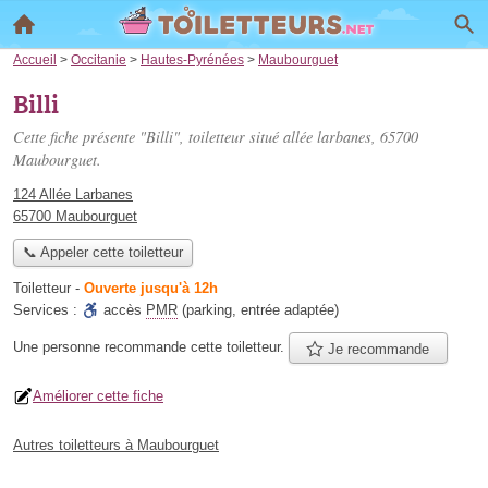
Accueil
>
Occitanie
>
Hautes-Pyrénées
>
Maubourguet
Billi
Cette fiche présente "Billi", toiletteur situé
allée larbanes
, 65700
Maubourguet.
124 Allée Larbanes
65700 Maubourguet
📞 Appeler cette toiletteur
Toiletteur
-
Ouverte jusqu'à 12h
Services :
accès
PMR
(parking, entrée adaptée)
Une personne
recommande
cette toiletteur.
Je recommande
Améliorer cette fiche
Autres toiletteurs à Maubourguet