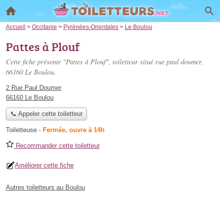
Accueil
>
Occitanie
>
Pyrénées-Orientales
>
Le Boulou
Pattes à Plouf
Cette fiche présente "Pattes à Plouf", toiletteur situé
rue paul doumer
,
66160 Le Boulou.
2 Rue Paul Doumer
66160 Le Boulou
📞 Appeler cette toiletteur
Toiletteuse
-
Fermée, ouvre à 14h
Recommander cette toiletteur
Améliorer cette fiche
Autres toiletteurs au Boulou