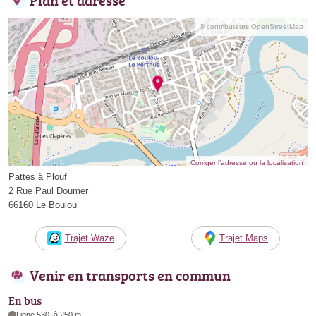
© contributeurs OpenStreetMap
Corriger l’adresse ou la localisation
Pattes à Plouf
2 Rue Paul Doumer
66160 Le Boulou
Trajet Waze
Trajet Maps
Venir en transports en commun
En bus
Ligne 530, à 250 m