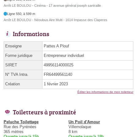
Arrêt LE BOULOU - Cinéma - 17 avenue général joseph santraille
Ligne 550, à 599 m
Arrêt LE BOULOU - Néoulous Aire Multi - 1614 Impasse des Claperes
Informations
Enseigne
Pattes A Plouf
Forme juridique
Entrepreneur individuel
SIRET
49956114000025
N° TVA Intra.
FR64499561140
Création
1 février 2023
Éditer les informations de mon toiletteur
Toiletteurs à proximité
Peluche Toilettage
Un Poil d'Amour
Rue des Pyrénées
Villemolaque
365 mètres
8 km
Ouverte jusqu'à 15h
Ouverte jusqu'à 18h