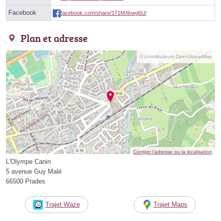
Facebook
facebook.com/share/171MXkwg6U/
Plan et adresse
© contributeurs OpenStreetMap
Corriger l’adresse ou la localisation
L'Olympe Canin
5 avenue Guy Malé
66500 Prades
Trajet Waze
Trajet Maps