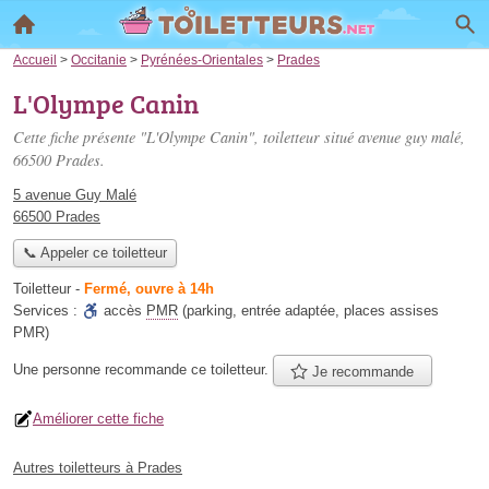
Accueil
>
Occitanie
>
Pyrénées-Orientales
>
Prades
L'Olympe Canin
Cette fiche présente "L'Olympe Canin", toiletteur situé
avenue guy malé
,
66500 Prades.
5 avenue Guy Malé
66500 Prades
📞 Appeler ce toiletteur
Toiletteur
-
Fermé, ouvre à 14h
Services :
accès
PMR
(parking, entrée adaptée, places assises
PMR)
Une personne
recommande
ce toiletteur.
Je recommande
Améliorer cette fiche
Autres toiletteurs à Prades