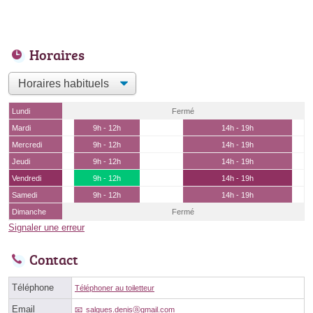
Horaires
Lundi
Fermé
Mardi
9h - 12h
14h - 19h
Mercredi
9h - 12h
14h - 19h
Jeudi
9h - 12h
14h - 19h
Vendredi
9h - 12h
14h - 19h
Samedi
9h - 12h
14h - 19h
Dimanche
Fermé
Signaler une erreur
Contact
Téléphone
Téléphoner au toiletteur
Email
salgues.denisⓐgmail.com