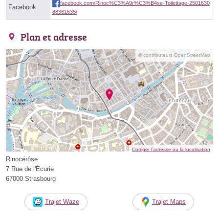
facebook.com/Rinoc%C3%A9r%C3%B4se-Toilettage-2501630
Facebook
88361635/
Plan et adresse
© contributeurs OpenStreetMap
Corriger l’adresse ou la localisation
Rinocérôse
7 Rue de l'Écurie
67000 Strasbourg
Trajet Waze
Trajet Maps