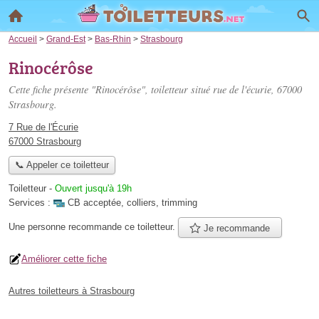
Accueil
>
Grand-Est
>
Bas-Rhin
>
Strasbourg
Rinocérôse
Cette fiche présente "Rinocérôse", toiletteur situé
rue de l'écurie
, 67000
Strasbourg.
7 Rue de l'Écurie
67000 Strasbourg
📞 Appeler ce toiletteur
Toiletteur
-
Ouvert jusqu'à 19h
Services :
CB acceptée
,
colliers
,
trimming
Une personne
recommande
ce toiletteur.
Je recommande
Améliorer cette fiche
Autres toiletteurs à Strasbourg