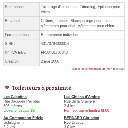
Prestations
Toilettage d'exposition, Trimming, Épilation pour
chien
En vente
Colliers, Laisses, Shampooings pour chien,
Vêtements pour chat, Vêtements pour chien
Forme juridique
Entrepreneur individuel
SIRET
43170784300014
N° TVA Intra.
FR08431707843
Création
2 mai 2000
Éditer les informations de mon toiletteur
Toiletteurs à proximité
Les Cabotins
Les Chiens d'Ambre
Rue Jacques Peirotes
Rue de la Gravière
605 mètres
2.4 km
Ouverte jusqu'à 19h
Fermée, ouvre lundi à 9h00
Au Compagnon Fidèle
BERNARD Christian
Schiltigheim
Rue Drusus
3.2 km
3.6 km