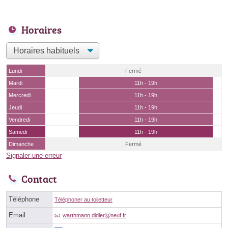
Horaires
Lundi
Fermé
Mardi
11h - 19h
Mercredi
11h - 19h
Jeudi
11h - 19h
Vendredi
11h - 19h
Samedi
11h - 19h
Dimanche
Fermé
Signaler une erreur
Contact
Téléphone
Téléphoner au toiletteur
Email
warthmann.didierⓐneuf.fr