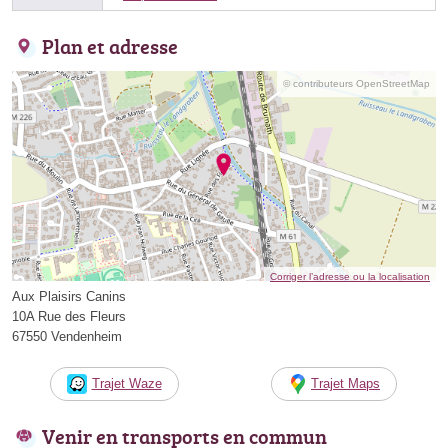
Plan et adresse
© contributeurs OpenStreetMap
Corriger l’adresse ou la localisation
Aux Plaisirs Canins
10A Rue des Fleurs
67550 Vendenheim
Trajet Waze
Trajet Maps
Venir en transports en commun