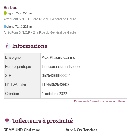
En bus
Ligne 75, à 226 m
Arrêt Pont S.N.C.F - 24a Rue du Général de Gaulle
Ligne 71, à 226 m
Arrêt Pont S.N.C.F - 24a Rue du Général de Gaulle
Informations
Enseigne
Aux Plaisirs Canins
Forme juridique
Entrepreneur individuel
SIRET
35254369800034
N° TVA Intra.
FR45352543698
Création
1 octobre 2022
Éditer les informations de mon toiletteur
Toiletteurs à proximité
REYMUND Christine
Aux 6 Os Tendres