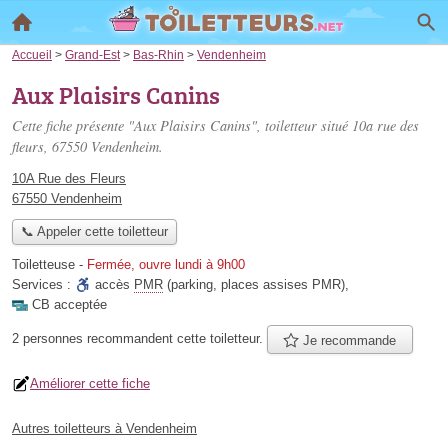
Accueil
>
Grand-Est
>
Bas-Rhin
>
Vendenheim
Aux Plaisirs Canins
Cette fiche présente "Aux Plaisirs Canins", toiletteur situé
10a rue des
fleurs
, 67550 Vendenheim.
10A Rue des Fleurs
67550 Vendenheim
📞 Appeler cette toiletteur
Toiletteuse
-
Fermée, ouvre lundi à 9h00
Services :
accès
PMR
(parking, places assises PMR)
,
CB acceptée
2 personnes
recommandent
cette toiletteur.
Je recommande
Améliorer cette fiche
Autres toiletteurs à Vendenheim