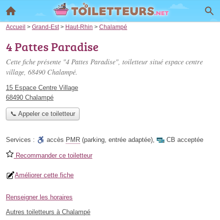
Accueil
>
Grand-Est
>
Haut-Rhin
>
Chalampé
4 Pattes Paradise
Cette fiche présente "4 Pattes Paradise", toiletteur situé
espace centre
village
, 68490 Chalampé.
15 Espace Centre Village
68490 Chalampé
📞 Appeler ce toiletteur
Services :
accès
PMR
(parking, entrée adaptée)
,
CB acceptée
Recommander ce toiletteur
Améliorer cette fiche
Renseigner les horaires
Autres toiletteurs à Chalampé