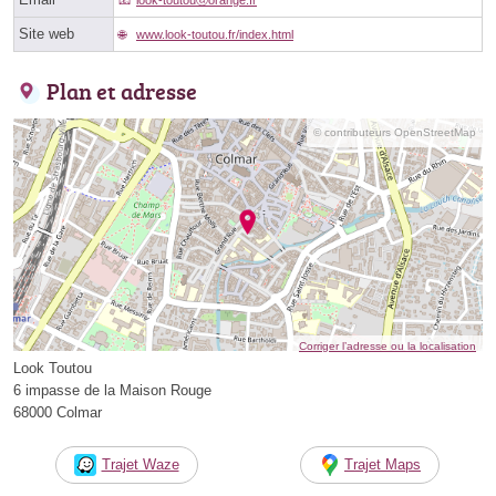
Site web
www.look-toutou.fr/index.html
Plan et adresse
© contributeurs OpenStreetMap
Corriger l’adresse ou la localisation
Look Toutou
6 impasse de la Maison Rouge
68000 Colmar
Trajet Waze
Trajet Maps