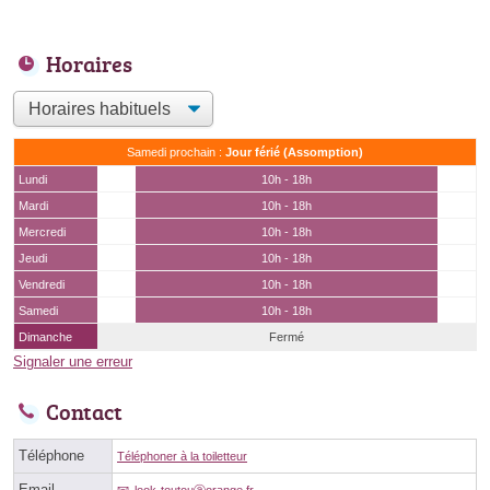
Horaires
Samedi prochain :
Jour férié (Assomption)
Lundi
10h - 18h
Mardi
10h - 18h
Mercredi
10h - 18h
Jeudi
10h - 18h
Vendredi
10h - 18h
Samedi
10h - 18h
Dimanche
Fermé
Signaler une erreur
Contact
Téléphone
Téléphoner à la toiletteur
Email
look-toutouⓐorange.fr