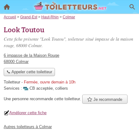
Accueil
>
Grand-Est
>
Haut-Rhin
>
Colmar
Look Toutou
Cette fiche présente "Look Toutou", toiletteur situé
impasse de la maison
rouge
, 68000 Colmar.
6 impasse de la Maison Rouge
68000 Colmar
📞 Appeler cette toiletteur
Toiletteur
-
Fermée, ouvre demain à 10h
Services :
CB acceptée
,
colliers
Une personne
recommande
cette toiletteur.
Je recommande
Améliorer cette fiche
Autres toiletteurs à Colmar