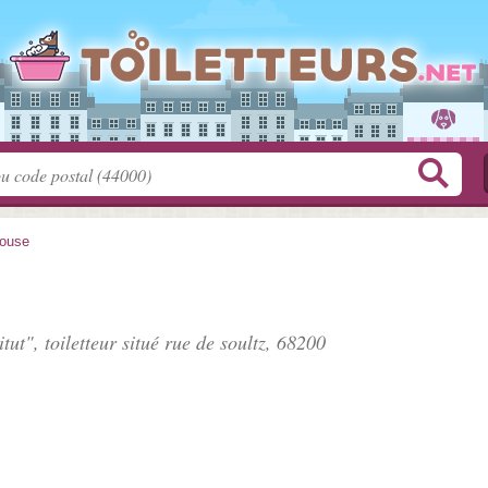
ouse
tut", toiletteur situé
rue de soultz
, 68200