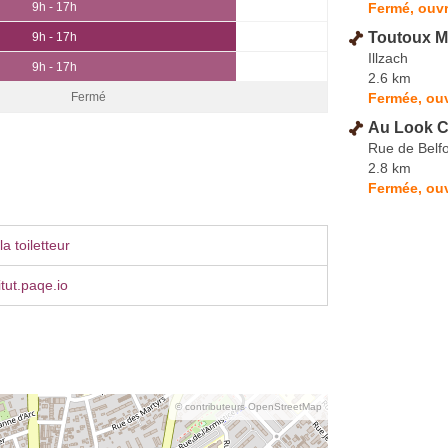
Fermé, ouvr
9h - 17h
Toutoux M
9h - 17h
Illzach
9h - 17h
2.6 km
Fermée, ou
Fermé
Au Look C
Rue de Belfo
2.8 km
Fermée, ouv
a toiletteur
itut.paqe.io
© contributeurs OpenStreetMap