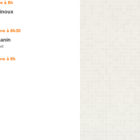
e à 8h
inoux
vre à 8h30
anin
rt
re à 8h