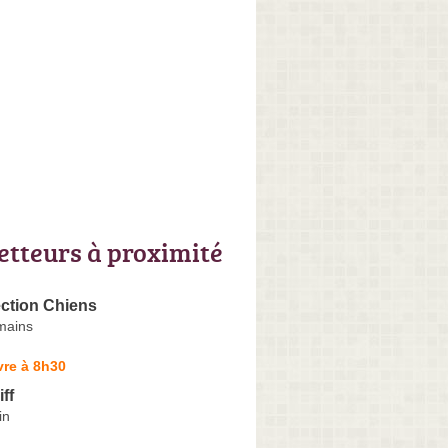
letteurs à proximité
ection Chiens
mains
vre à 8h30
ff
in