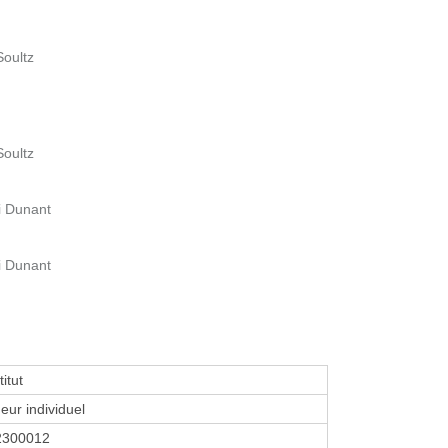
oultz
oultz
 Dunant
 Dunant
titut
eur individuel
2300012