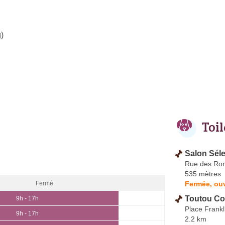
)
Toi
Salon Sél
Rue des Ro
535 mètres
Fermée, ou
Fermé
Toutou Coi
9h - 17h
Place Frankl
9h - 17h
2.2 km