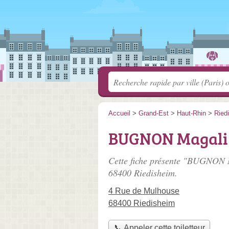
Accueil
>
Grand-Est
>
Haut-Rhin
>
Ried
BUGNON Magali
Cette fiche présente "BUGNON M
68400 Riedisheim.
4 Rue de Mulhouse
68400 Riedisheim
📞 Appeler cette toiletteur