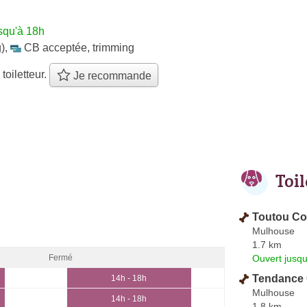
squ'à 18h
)
,
CB acceptée
,
trimming
 toiletteur.
Je recommande
Toi
Toutou Coi
Mulhouse
1.7 km
Ouvert jusqu
Fermé
Tendance C
14h - 18h
Mulhouse
14h - 18h
1.8 km