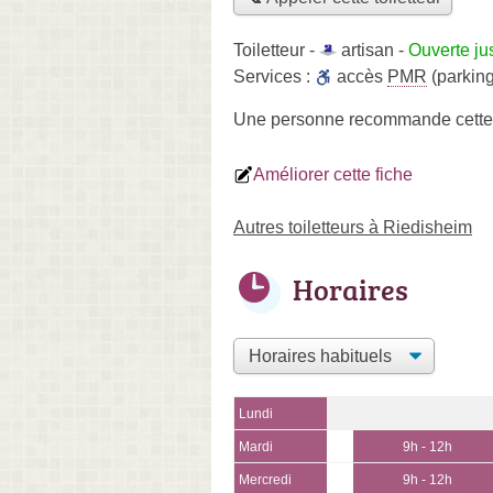
Toiletteur -
artisan
-
Ouverte ju
Services :
accès
PMR
(parking
Une personne
recommande
cette
Améliorer cette fiche
Autres toiletteurs à Riedisheim
Horaires
Lundi
Mardi
9h - 12h
Mercredi
9h - 12h