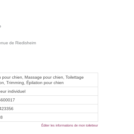
e
nue de Riedisheim
n pour chien, Massage pour chien, Toilettage
ion, Trimming, Épilation pour chien
eur individuel
5600017
423356
98
Éditer les informations de mon toiletteur