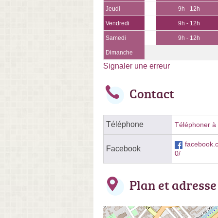
Jeudi
9h - 12h
Vendredi
9h - 12h
Samedi
9h - 12h
Dimanche
Signaler une erreur
Contact
Téléphone
Téléphoner à l
facebook.
Facebook
0/
Plan et adresse