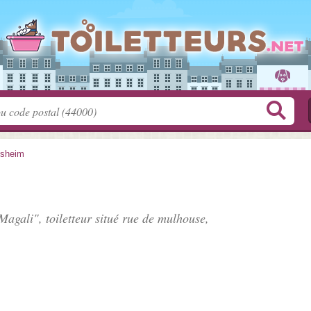
isheim
agali", toiletteur situé
rue de mulhouse
,