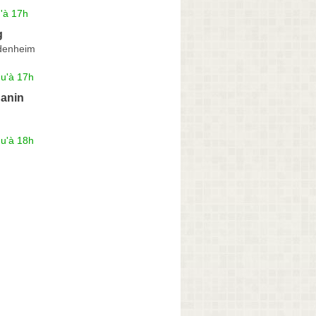
'à 17h
g
idenheim
qu'à 17h
anin
qu'à 18h