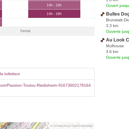
Ouvert jusqu
14h - 18h
Bulles Do
14h - 18h
Brunstatt-D
3.3 km
Ouverte jus
Fermé
Au Look C
Mulhouse
3.6 km
Ouverte jus
a toiletteur
com/Passion-Toutou-Riedisheim-91673602178164
© contributeurs OpenStreetMap