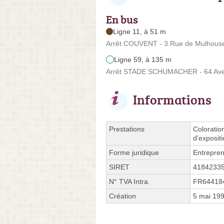
En bus
Ligne 11, à 51 m
Arrêt COUVENT - 3 Rue de Mulhous
Ligne 59, à 135 m
Arrêt STADE SCHUMACHER - 64 Ave
Informations
Prestations
Coloratio
d'exposit
Forme juridique
Entrepren
SIRET
4184233
N° TVA Intra.
FR64418
Création
5 mai 19