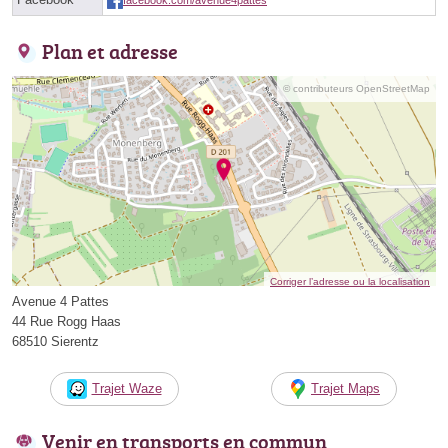
Plan et adresse
© contributeurs OpenStreetMap
Corriger l’adresse ou la localisation
Avenue 4 Pattes
44 Rue Rogg Haas
68510 Sierentz
Trajet Waze
Trajet Maps
Venir en transports en commun