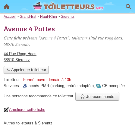
Accueil
>
Grand-Est
>
Haut-Rhin
>
Sierentz
Avenue 4 Pattes
Cette fiche présente "Avenue 4 Pattes", toiletteur situé
rue rogg haas
,
68510 Sierentz.
44 Rue Rogg Haas
68510 Sierentz
📞 Appeler ce toiletteur
Toiletteur
-
Fermé, ouvre demain à 13h
Services :
accès
PMR
(parking, entrée adaptée)
,
CB acceptée
Une personne
recommande
ce toiletteur.
Je recommande
Améliorer cette fiche
Autres toiletteurs à Sierentz