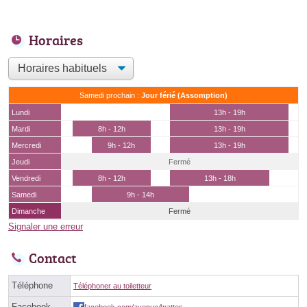
Horaires
Samedi prochain :
Jour férié (Assomption)
Lundi
13h - 19h
Mardi
8h - 12h
13h - 19h
Mercredi
9h - 12h
13h - 19h
Jeudi
Fermé
Vendredi
8h - 12h
13h - 18h
Samedi
9h - 14h
Dimanche
Fermé
Signaler une erreur
Contact
Téléphone
Téléphoner au toiletteur
Facebook
facebook.com/avenue4pattes