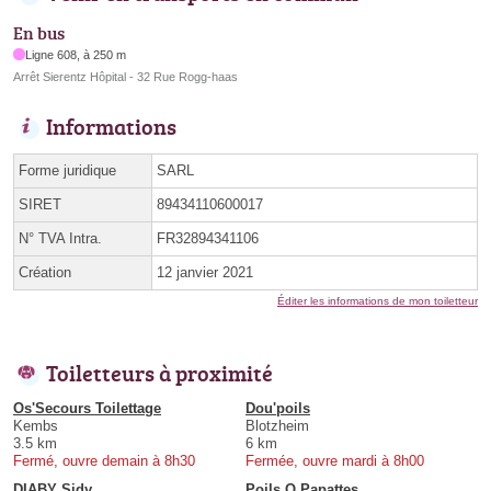
En bus
Ligne 608, à 250 m
Arrêt Sierentz Hôpital - 32 Rue Rogg-haas
Informations
Forme juridique
SARL
SIRET
89434110600017
N° TVA Intra.
FR32894341106
Création
12 janvier 2021
Éditer les informations de mon toiletteur
Toiletteurs à proximité
Os'Secours Toilettage
Dou'poils
Kembs
Blotzheim
3.5 km
6 km
Fermé, ouvre demain à 8h30
Fermée, ouvre mardi à 8h00
DIABY Sidy
Poils O Papattes