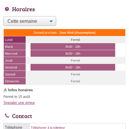
Horaires
Samedi prochain :
Jour férié (Assomption)
Lundi
Fermé
Mardi
9h30 - 18h
Mercredi
9h30 - 18h
Jeudi
Fermé
Vendredi
9h30 - 18h
Samedi
Fermé
(15 août)
Dimanche
Fermé
Fermé le 15 août
Signaler une erreur
Contact
Téléphone
Téléphoner à la toiletteur