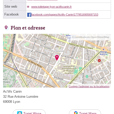
Site web
www.toilettage-lyon-actifscanin.fr
Facebook
facebook.com/pages/Actifs-Canin/1779516905697153
Plan et adresse
© contributeurs OpenStreetMap
Corriger l’adresse ou la localisation
Ac'tifs Canin
32 Rue Antoine Lumière
69008 Lyon
Trajet Waze
Trajet Maps