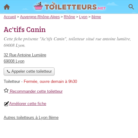
Accueil
>
Auvergne-Rhône-Alpes
>
Rhône
>
Lyon
>
8ème
Ac'tifs Canin
Cette fiche présente "Ac'tifs Canin", toiletteur situé
rue antoine lumière
,
69008 Lyon.
32 Rue Antoine Lumière
69008 Lyon
📞 Appeler cette toiletteur
Toiletteur
-
Fermée, ouvre demain à 9h30
Recommander cette toiletteur
Améliorer cette fiche
Autres toiletteurs à Lyon 8ème