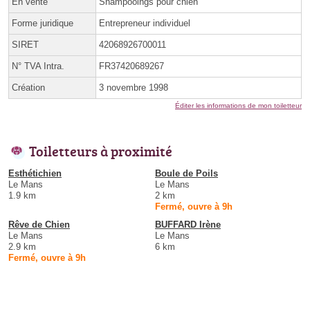
En vente
Shampooings pour chien
Forme juridique
Entrepreneur individuel
SIRET
42068926700011
N° TVA Intra.
FR37420689267
Création
3 novembre 1998
Éditer les informations de mon toiletteur
Toiletteurs à proximité
Esthétichien
Boule de Poils
Le Mans
Le Mans
1.9 km
2 km
Fermé, ouvre à 9h
Rêve de Chien
BUFFARD Irène
Le Mans
Le Mans
2.9 km
6 km
Fermé, ouvre à 9h