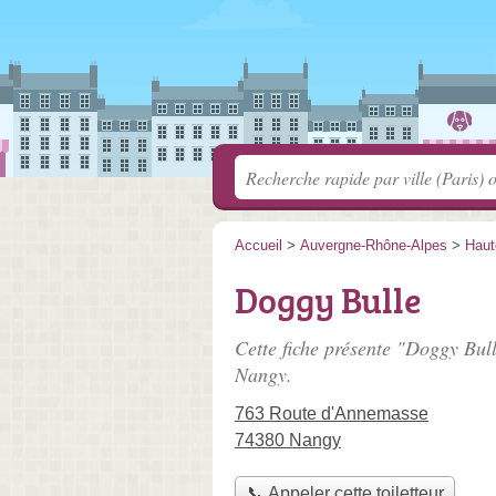
Accueil
>
Auvergne-Rhône-Alpes
>
Haut
Doggy Bulle
Cette fiche présente "Doggy Bull
Nangy.
763 Route d'Annemasse
74380 Nangy
📞 Appeler cette toiletteur