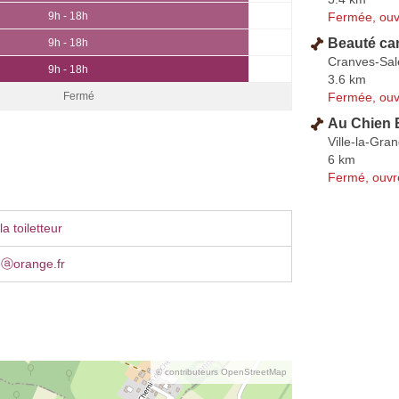
Fermée, ouv
9h - 18h
Beauté can
9h - 18h
Cranves-Sal
9h - 18h
3.6 km
Fermée, ouv
Fermé
Au Chien 
Ville-la-Gra
6 km
Fermé, ouvr
a toiletteur
eⓐorange.fr
© contributeurs OpenStreetMap