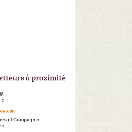
letteurs à proximité
og
ery
re à 8h
iers et Compagnie
es