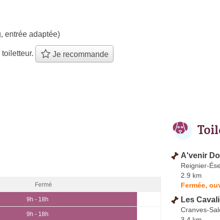
, entrée adaptée)
 toiletteur.
Je recommande
Toi
A'venir D
Reignier-És
2.9 km
Fermée, ouv
Fermé
Les Caval
9h - 18h
Cranves-Sal
9h - 18h
3.4 km