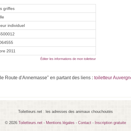
 griffes
lle
eur individuel
5500012
064555
bre 2011
Éditer les informations de mon toiletteur
le Route d'Annemasse" en partant des liens :
toiletteur Auver
Toiletteurs.net : les adresses des animaux chouchoutés
© 2026
Toiletteurs.net
-
Mentions légales
-
Contact
-
Inscription gratuite