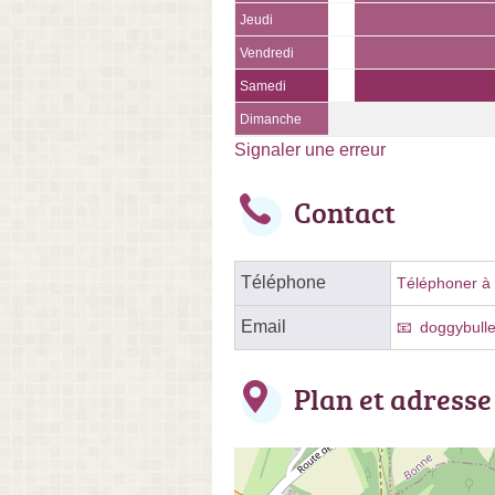
Jeudi
Vendredi
Samedi
Dimanche
Signaler une erreur
Contact
Téléphone
Téléphoner à l
Email
doggybull
Plan et adresse