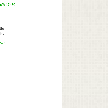
qu'à 17h30
tte
ins
'à 17h