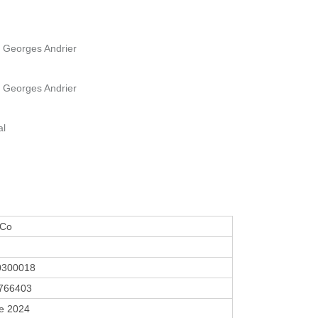
d Georges Andrier
d Georges Andrier
al
 Co
0300018
766403
re 2024