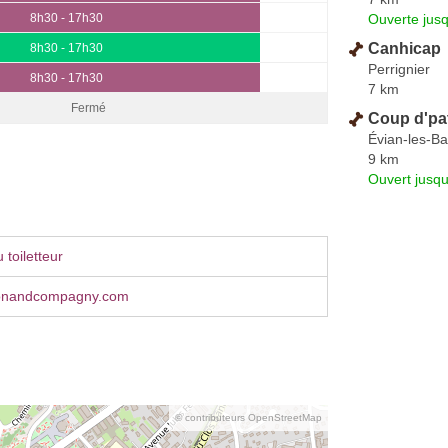
Ouverte jus
8h30 - 17h30
Canhicap
8h30 - 17h30
Perrignier
8h30 - 17h30
7 km
Fermé
Coup d'pa
Évian-les-Ba
9 km
Ouvert jusqu
toiletteur
nandcompagny.com
© contributeurs OpenStreetMap