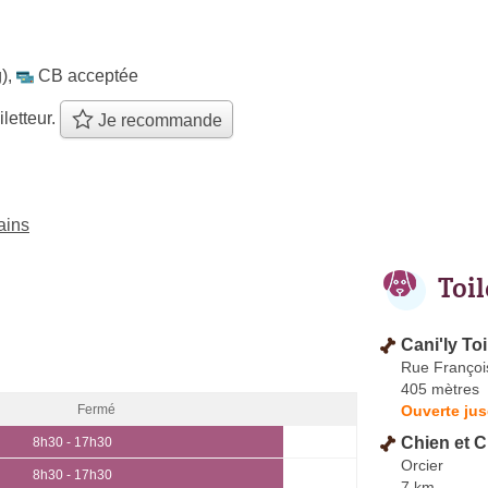
)
,
CB acceptée
iletteur.
Je recommande
ains
Toi
Cani'ly To
Rue Françoi
405 mètres
Ouverte jus
Fermé
Chien et C
8h30 - 17h30
Orcier
8h30 - 17h30
7 km