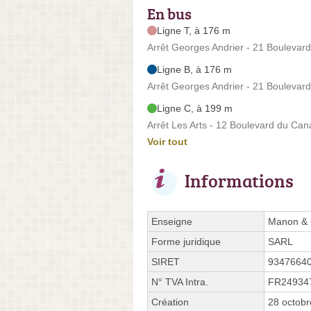
En bus
Ligne T, à 176 m
Arrêt Georges Andrier - 21 Boulevar
Ligne B, à 176 m
Arrêt Georges Andrier - 21 Boulevar
Ligne C, à 199 m
Arrêt Les Arts - 12 Boulevard du Can
Voir tout
Informations
Enseigne
Manon &
Forme juridique
SARL
SIRET
9347664
N° TVA Intra.
FR24934
Création
28 octob