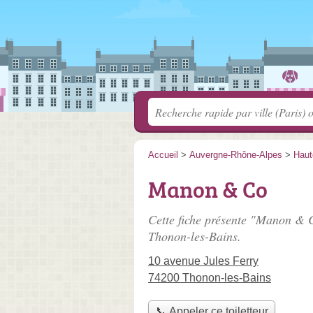
Accueil
>
Auvergne-Rhône-Alpes
>
Haut
Manon & Co
Cette fiche présente "Manon & C
Thonon-les-Bains.
10 avenue Jules Ferry
74200 Thonon-les-Bains
📞 Appeler ce toiletteur