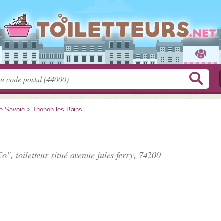
e-Savoie
>
Thonon-les-Bains
o", toiletteur situé
avenue jules ferry
, 74200