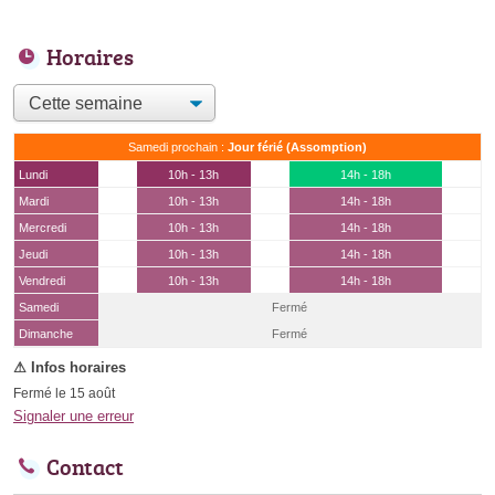
Horaires
Samedi prochain :
Jour férié (Assomption)
Lundi
10h - 13h
14h - 18h
Mardi
10h - 13h
14h - 18h
Mercredi
10h - 13h
14h - 18h
Jeudi
10h - 13h
14h - 18h
Vendredi
10h - 13h
14h - 18h
Samedi
Fermé
(15 août)
Dimanche
Fermé
Fermé le 15 août
Signaler une erreur
Contact