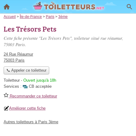
Accueil
>
Île-de-France
>
Paris
>
3ème
Les Trésors Pets
Cette fiche présente "Les Trésors Pets", toiletteur situé
rue réaumur
,
75003 Paris.
24 Rue Réaumur
75003 Paris
📞 Appeler ce toiletteur
Toiletteur
-
Ouvert jusqu'à 18h
Services :
CB acceptée
Recommander ce toiletteur
Améliorer cette fiche
Autres toiletteurs à Paris 3ème