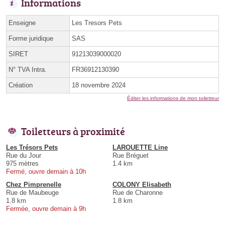
Informations
Enseigne
Les Tresors Pets
Forme juridique
SAS
SIRET
91213039000020
N° TVA Intra.
FR36912130390
Création
18 novembre 2024
Éditer les informations de mon toiletteur
Toiletteurs à proximité
Les Trésors Pets
LAROUETTE Line
Rue du Jour
Rue Bréguet
975 mètres
1.4 km
Fermé, ouvre demain à 10h
Chez Pimprenelle
COLONY Elisabeth
Rue de Maubeuge
Rue de Charonne
1.8 km
1.8 km
Fermée, ouvre demain à 9h