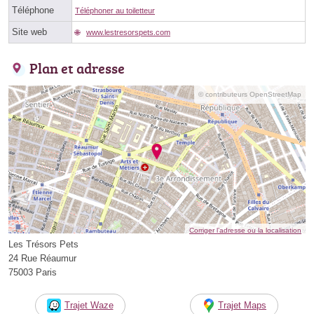
Téléphone
Téléphoner au toiletteur
Site web
www.lestresorspets.com
Plan et adresse
© contributeurs OpenStreetMap
Corriger l’adresse ou la localisation
Les Trésors Pets
24 Rue Réaumur
75003 Paris
Trajet Waze
Trajet Maps